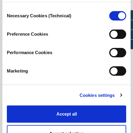
επιστημονική κοινότητα. Κατά τη διάρκεια των
πρώτων μηνών της πανδημίας, τα ελληνικά
Consent
δεδομένα συλλέχθηκαν από το iMEdD Lab από
Necessary Cookies (Technical)
Selection
επίσημα δελτία Τύπου, συνεντεύξεις και
διασταυρωμένες δημοσιογραφικές πληροφορίες
και δημιουργήθηκε μια σειρά από μηχαναγνώσιμα
Preference Cookies
σύνολα δεδομένων, τα οποία διατέθηκαν δημόσια
στο GitHub -και αργότερα μέσω API. Έκτοτε, το
iMEdD Lab εργάζεται για να διατηρεί την εφαρμογή
Performance Cookies
αυτή ενημερωμένη, με επαληθευμένα δεδομένα από
επίσημες πηγές, παρά την πρωτοφανή πολιτική των
Marketing
ελληνικών Aρχών να αλλάζουν συνεχώς το
περιεχόμενο και τη μορφή των ήδη ελλιπών
δεδομένων που δημοσιεύουν. Από τον Ιούλιο του
2022, ο Εθνικός Οργανισμός Δημόσιας Υγείας
Cookies settings
(ΕΟΔΥ) αντικατέστησε την ημερήσια αναφορά για
την COVID-19 με μια εβδομαδιαία έκθεση. Τον
Δεκέμβριο του 2022, ο ΕΟΔΥ σταμάτησε να
Accept all
ανακοινώνει τον αριθμό κρουσμάτων και τεστ, την
ηλικιακή κατανομή των θανάτων κ.ά.. Το iMEdD Lab
επανασχεδίασε τη διαδικτυακή εφαρμογή για την