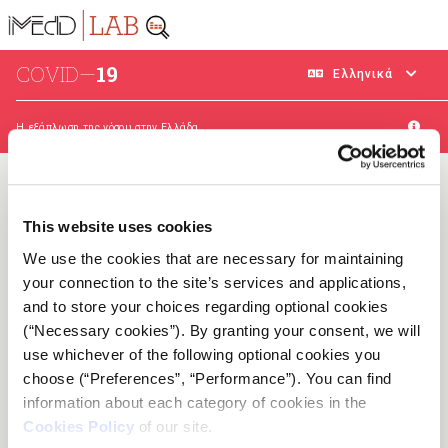
COVID—
19
Ελληνικά
Η εξάπλωση της νόσου στην Ελλάδα
H εξάπλωση της COVID-19
This website uses cookies
στην Ελλάδα
We use the cookies that are necessary for maintaining
your connection to the site’s services and applications,
and to store your choices regarding optional cookies
Το iMEdD Lab παρουσίασε τη διαδικτυακή εφαρμογή
(“Necessary cookies”). By granting your consent, we will
για την πορεία της COVID-19 στις 16 Μαρτίου 2020.
use whichever of the following optional cookies you
Σκοπός της ήταν να καταγράψει και να αναλύσει την
choose (“Preferences”, “Performance”). You can find
εξάπλωση του SARS-CoV-2 στην Ελλάδα και στον
information about each category of cookies in the
κόσμο, αποτελώντας ένα χρήσιμο εργαλείο για το
Cookies Policy
of our site.
ευρύ κοινό αλλά και για τη δημοσιογραφική και