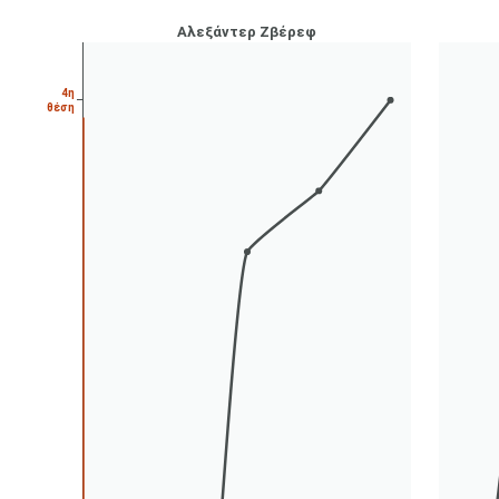
Αλεξάντερ Ζβέρεφ
4η
θέση