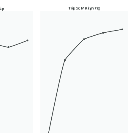
Τόμας Μπέρντιχ
έρ