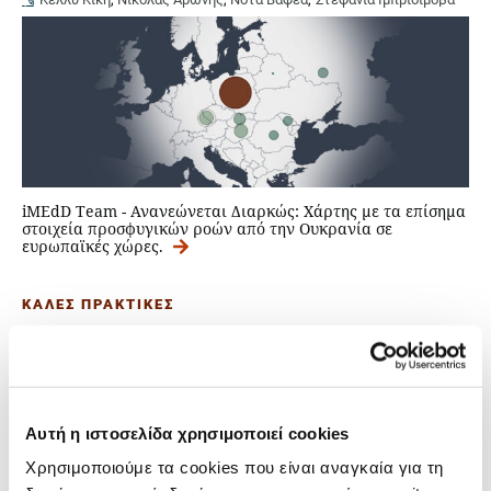
iMEdD Team - Ανανεώνεται Διαρκώς: Χάρτης με τα επίσημα
στοιχεία προσφυγικών ροών από την Ουκρανία σε
ευρωπαϊκές χώρες.
ΚΑΛΕΣ ΠΡΑΚΤΙΚΕΣ
Τεχνητή νοημοσύνη και δημοσιογραφία:
το μέλλον είναι ήδη εδώ
10.12.2020
Αυτή η ιστοσελίδα χρησιμοποιεί cookies
Νικόλας Αρώνης
Χρησιμοποιούμε τα cookies που είναι αναγκαία για τη