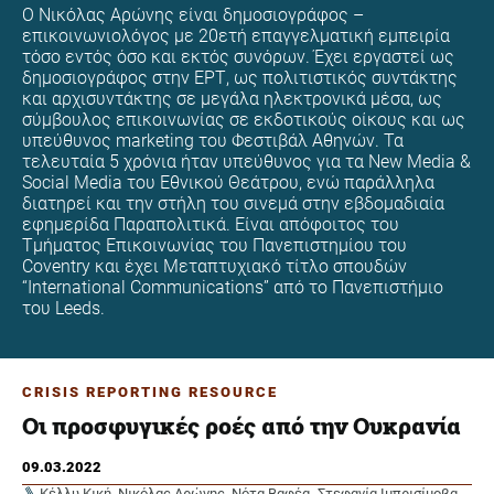
Ο Νικόλας Αρώνης είναι δημοσιογράφος –
επικοινωνιολόγος με 20ετή επαγγελματική εμπειρία
τόσο εντός όσο και εκτός συνόρων. Έχει εργαστεί ως
δημοσιογράφος στην ΕΡΤ, ως πολιτιστικός συντάκτης
και αρχισυντάκτης σε μεγάλα ηλεκτρονικά μέσα, ως
σύμβουλος επικοινωνίας σε εκδοτικούς οίκους και ως
υπεύθυνος marketing του Φεστιβάλ Αθηνών. Τα
τελευταία 5 χρόνια ήταν υπεύθυνος για τα New Media &
Social Media του Εθνικού Θεάτρου, ενώ παράλληλα
διατηρεί και την στήλη του σινεμά στην εβδομαδιαία
εφημερίδα Παραπολιτικά. Είναι απόφοιτος του
Τμήματος Επικοινωνίας του Πανεπιστημίου του
Coventry και έχει Μεταπτυχιακό τίτλο σπουδών
“International Communications” από το Πανεπιστήμιο
του Leeds.
CRISIS REPORTING RESOURCE
Οι προσφυγικές ροές από την Ουκρανία
09.03.2022
Κέλλυ Κική
,
Νικόλας Αρώνης
,
Νότα Βαφέα
,
Στεφανία Ιμπρισίμοβα