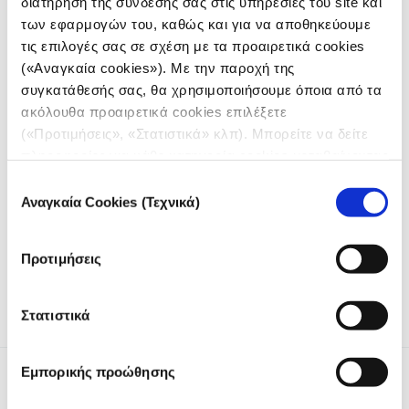
διατήρηση της σύνδεσής σας στις υπηρεσίες του site και
των εφαρμογών του, καθώς και για να αποθηκεύουμε
τις επιλογές σας σε σχέση με τα προαιρετικά cookies
(«Αναγκαία cookies»). Με την παροχή της
συγκατάθεσής σας, θα χρησιμοποιήσουμε όποια από τα
ακόλουθα προαιρετικά cookies επιλέξετε
(«Προτιμήσεις», «Στατιστικά» κλπ). Μπορείτε να δείτε
πληροφορίες για κάθε κατηγορία cookies μεταβαίνοντας
στην
Πολιτική Cookies
του site μας.
Επιλογή
Αναγκαία Cookies (Τεχνικά)
συγκατάθεσης
Πώς χρησιμοποιούν μεγάλοι δημοσιογραφικοί οργανισμοί
συστήματα τεχνητής νοημοσύνης.
Προτιμήσεις
1
2
Page
Page
Στατιστικά
Εμπορικής προώθησης