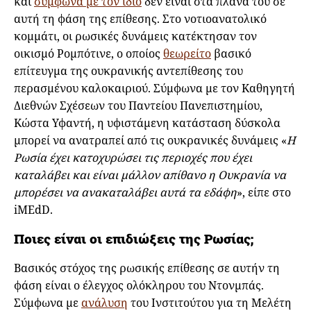
και
σύμφωνα με τον ίδιο
δεν είναι στα πλάνα του σε
αυτή τη φάση της επίθεσης. Στο νοτιοανατολικό
κομμάτι, οι ρωσικές δυνάμεις κατέκτησαν τον
οικισμό Ρομπότινε, ο οποίος
θεωρείτο
βασικό
επίτευγμα της ουκρανικής αντεπίθεσης του
περασμένου καλοκαιριού. Σύμφωνα με τον Καθηγητή
Διεθνών Σχέσεων του Παντείου Πανεπιστημίου,
Κώστα Υφαντή, η υφιστάμενη κατάσταση δύσκολα
μπορεί να ανατραπεί από τις ουκρανικές δυνάμεις «
Η
Ρωσία έχει κατοχυρώσει τις περιοχές που έχει
καταλάβει και είναι μάλλον απίθανο η Ουκρανία να
μπορέσει να ανακαταλάβει αυτά τα εδάφη
», είπε στο
iMEdD.
Ποιες είναι οι επιδιώξεις της Ρωσίας;
Βασικός στόχος της ρωσικής επίθεσης σε αυτήν τη
φάση είναι ο έλεγχος ολόκληρου του Ντονμπάς.
Σύμφωνα με
ανάλυση
του Ινστιτούτου για τη Μελέτη