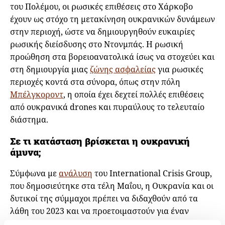
του Πολέμου, οι ρωσικές επιθέσεις στο Χάρκοβο
έχουν ως στόχο τη μετακίνηση ουκρανικών δυνάμεων
στην περιοχή, ώστε να δημιουργηθούν ευκαιρίες
ρωσικής διείσδυσης στο Ντονμπάς. Η ρωσική
προώθηση στα βορειοανατολικά ίσως να στοχεύει και
στη δημιουργία μιας
ζώνης ασφαλείας
για ρωσικές
περιοχές κοντά στα σύνορα, όπως στην πόλη
Μπέλγκοροντ
, η οποία έχει δεχτεί πολλές επιθέσεις
από ουκρανικά drones και πυραύλους το τελευταίο
διάστημα.
Σε τι κατάσταση βρίσκεται η ουκρανική
άμυνα;
Σύμφωνα με
ανάλυση
του International Crisis Group,
που δημοσιεύτηκε στα τέλη Μαΐου, η Ουκρανία και οι
δυτικοί της σύμμαχοι πρέπει να διδαχθούν από τα
λάθη του 2023 και να προετοιμαστούν για έναν
μακροχρόνιο πόλεμο. Η ίδια ανάλυση αναφέρει πως η