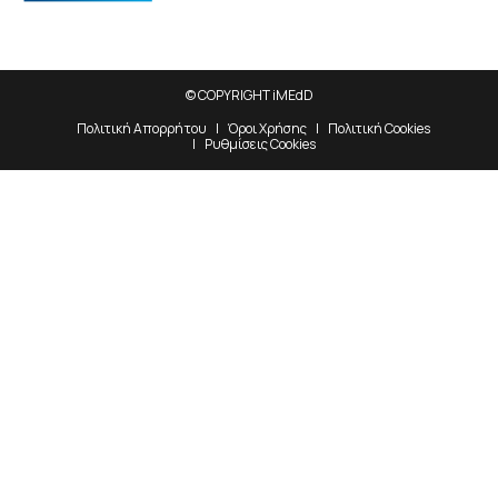
© COPYRIGHT iMEdD
Πολιτική Απορρήτου
Όροι Χρήσης
Πολιτική Cookies
Ρυθμίσεις Cookies