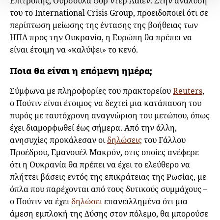
Επιτροπής, Ούρσουλα φορ ντερ Λάιεν. Στην ανάλυσή
του το International Crisis Group, προειδοποιεί ότι σε
περίπτωση μείωσης της έντασης της βοήθειας των
ΗΠΑ προς την Ουκρανία, η Ευρώπη θα πρέπει να
είναι έτοιμη να «καλύψει» το κενό.
Ποια θα είναι η επόμενη ημέρα;
Σύμφωνα με πληροφορίες του πρακτορείου
Reuters
,
ο Πούτιν είναι έτοιμος να δεχτεί μια κατάπαυση του
πυρός με ταυτόχρονη αναγνώριση του μετώπου, όπως
έχει διαμορφωθεί έως σήμερα. Από την άλλη,
ανησυχίες προκάλεσαν οι
δηλώσεις
του Γάλλου
Προέδρου, Εμανουέλ Μακρόν, στις οποίες ανέφερε
ότι η Ουκρανία θα πρέπει να έχει το ελεύθερο να
πλήττει βάσεις εντός της επικράτειας της Ρωσίας, με
όπλα που παρέχονται από τους δυτικούς συμμάχους –
ο Πούτιν να έχει
δηλώσει
επανειλλημένα ότι μια
άμεση εμπλοκή της Δύσης στον πόλεμο, θα μπορούσε