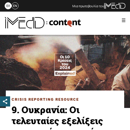
Μια πρωτοβουλία του
ΕΛ
EN
Me
Skip
to
content
CRISIS REPORTING RESOURCE
9. Ουκρανία: Οι
τελευταίες εξελίξεις