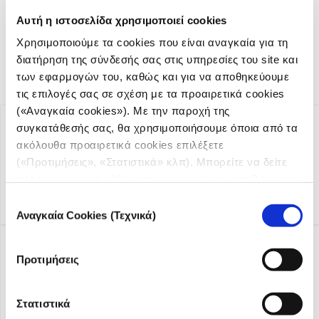
ανεξαρτησίας στη δημοσιογραφία.
Αυτή η ιστοσελίδα χρησιμοποιεί cookies
Χρησιμοποιούμε τα cookies που είναι αναγκαία για τη
διατήρηση της σύνδεσής σας στις υπηρεσίες του site και
των εφαρμογών του, καθώς και για να αποθηκεύουμε
τις επιλογές σας σε σχέση με τα προαιρετικά cookies
(«Αναγκαία cookies»). Με την παροχή της
συγκατάθεσής σας, θα χρησιμοποιήσουμε όποια από τα
ακόλουθα προαιρετικά cookies επιλέξετε
(«Προτιμήσεις», «Στατιστικά» κλπ). Μπορείτε να δείτε
πληροφορίες για κάθε κατηγορία cookies μεταβαίνοντας
στην
Πολιτική Cookies
του site μας.
Επιλογή
Αναγκαία Cookies (Τεχνικά)
συγκατάθεσης
Προτιμήσεις
Στατιστικά