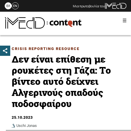
Μια πρωτοβουλία του
ΕΛ
EN
Me
Skip
to
content
CRISIS REPORTING RESOURCE
Δεν είναι επίθεση με
ρουκέτες στη Γάζα: Το
βίντεο αυτό δείχνει
Αλγερινούς οπαδούς
ποδοσφαίρου
25.10.2023
Uschi Jonas