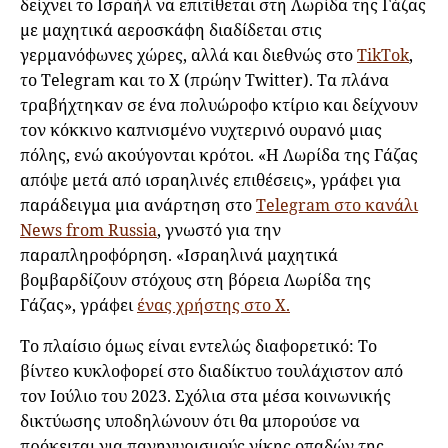
δείχνει το Ισραήλ να επιτίθεται στη Λωρίδα της Γάζας
με μαχητικά αεροσκάφη διαδίδεται στις
γερμανόφωνες χώρες, αλλά και διεθνώς στο
TikΤok
,
το Telegram και το X (πρώην Twitter). Τα πλάνα
τραβήχτηκαν σε ένα πολυώροφο κτίριο και δείχνουν
τον κόκκινο καπνισμένο νυχτερινό ουρανό μιας
πόλης, ενώ ακούγονται κρότοι. «Η Λωρίδα της Γάζας
απόψε μετά από ισραηλινές επιθέσεις», γράφει για
παράδειγμα μια ανάρτηση στο
Telegram στο κανάλι
News from Russia
, γνωστό για την
παραπληροφόρηση. «Ισραηλινά μαχητικά
βομβαρδίζουν στόχους στη βόρεια Λωρίδα της
Γάζας», γράφει
ένας χρήστης στο X.
Το πλαίσιο όμως είναι εντελώς διαφορετικό: Το
βίντεο κυκλοφορεί στο διαδίκτυο τουλάχιστον από
τον Ιούλιο του 2023. Σχόλια στα μέσα κοινωνικής
δικτύωσης υποδηλώνουν ότι θα μπορούσε να
πρόκειται για πανηγυρισμούς νίκης οπαδών της