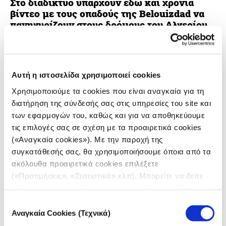
Στο διαδίκτυο υπάρχουν εδώ και χρόνια
βίντεο με τους οπαδούς της Belouizdad να
πανηγυρίζουν στους δρόμους του Αλγερίου
με βεγγαλικά.
Οι οπαδοί της ποδοσφαιρικής ομάδας Belouizdad
είναι εδώ και χρόνια γνωστό ότι πανηγυρίζουν στους
Αυτή η ιστοσελίδα χρησιμοποιεί cookies
δρόμους του Αλγερίου με βεγγαλικά και
Χρησιμοποιούμε τα cookies που είναι αναγκαία για τη
φωτοβολίδες, καλύπτοντας ολόκληρους δρόμους με
διατήρηση της σύνδεσής σας στις υπηρεσίες του site και
κόκκινο καπνό.
Τέτοια βίντεο από περασμένα χρόνια
των εφαρμογών του, καθώς και για να αποθηκεύουμε
μπορεί να υπάρχουν στο Facebook
, το
Instagram
ή το
τις επιλογές σας σε σχέση με τα προαιρετικά cookies
YouTube
, για παράδειγμα, και μοιάζουν πολύ με τις
(«Αναγκαία cookies»). Με την παροχή της
σκηνές από το βίντεο που κυκλοφορεί σήμερα.
συγκατάθεσής σας, θα χρησιμοποιήσουμε όποια από τα
ακόλουθα προαιρετικά cookies επιλέξετε
(«Προτιμήσεις», «Στατιστικά» κλπ). Μπορείτε να δείτε
πληροφορίες για κάθε κατηγορία cookies μεταβαίνοντας
στην
Πολιτική Cookies
του site μας.
Επιλογή
Αναγκαία Cookies (Τεχνικά)
συγκατάθεσης