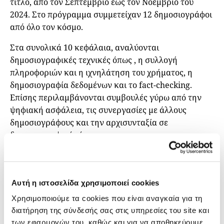
τίτλο, από τον Σεπτέμβριο έως τον Νοέμβριο του
2024. Στο πρόγραμμα συμμετείχαν 12 δημοσιογράφοι
από όλο τον κόσμο.
Στα συνολικά 10 κεφάλαια, αναλύονται
δημοσιογραφικές τεχνικές όπως , η συλλογή
πληροφοριών και η ιχνηλάτηση του χρήματος, η
δημοσιογραφία δεδομένων και το fact-checking.
Επίσης περιλαμβάνονται συμβουλές γύρω από την
ψηφιακή ασφάλεια, τις συνεργασίες με άλλους
δημοσιογράφους και την αρχισυνταξία σε
δημοσιογραφικές έρευνες.
Συγκεκριμένα, τα κεφάλαια του οδηγού είναι:
Εισαγωγή στην Ερευνητική Δημοσιογραφία
,
Εύρεση
Πηγών και Συλλογή Πληροφοριών: Άτομα, Δημόσια
Αυτή η ιστοσελίδα χρησιμοποιεί cookies
Αρχεία, Ελευθερία Πληροφόρησης,
Τεχνικές
Χρησιμοποιούμε τα cookies που είναι αναγκαία για τη
Συνέντευξης για Αρχάριους,
Έρευνα σε Βάθος στο
διατήρηση της σύνδεσής σας στις υπηρεσίες του site και
Διαδίκτυο – Αξιοποίηση Τεχνικών Έρευνας και
των εφαρμογών του, καθώς και για να αποθηκεύουμε