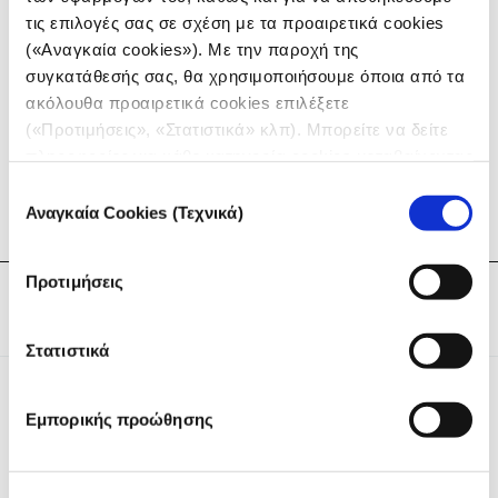
Επαλήθευσης Ανοικτής Πηγής,
Ακολουθώντας το
τις επιλογές σας σε σχέση με τα προαιρετικά cookies
Χρήμα,
Εισαγωγή στη Δημοσιογραφία Δεδομένων,
(«Αναγκαία cookies»). Με την παροχή της
Έλεγχος Γεγονότων,
Ψηφιακή Ασφάλεια,
συγκατάθεσής σας, θα χρησιμοποιήσουμε όποια από τα
Συνεργασίες,
Η Αρχισυνταξία της Δημοσιογραφικής
ακόλουθα προαιρετικά cookies επιλέξετε
Έρευνας.
(«Προτιμήσεις», «Στατιστικά» κλπ). Μπορείτε να δείτε
πληροφορίες για κάθε κατηγορία cookies μεταβαίνοντας
στην
Πολιτική Cookies
του site μας.
Επιλογή
Αναγκαία Cookies (Τεχνικά)
συγκατάθεσης
Προτιμήσεις
Tags:
Δημοσιογραφία
,
Ερευνητική Δημοσιογραφία
,
Εργαλειοθήκη
,
GIJN
Στατιστικά
Εμπορικής προώθησης