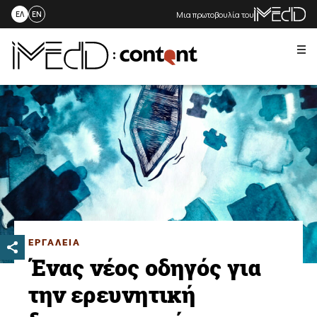
Μια πρωτοβουλία του
ΕΛ
EN
Me
Skip
to
content
ΕΡΓΑΛΕΙΑ
Ένας νέος οδηγός για
την ερευνητική