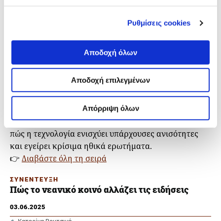
Όσα αφήνει έξω η τεχνολογία
Η νέα σειρά της
Tactical Tech
εστιάζει στις
Ρυθμίσεις cookies
δυσάρεστες αλήθειες του ψηφιακού κόσμου —
παρακολούθηση, παραπληροφόρηση,
Αποδοχή όλων
υπερεκμετάλλευση δεδομένων («extractivism») και
την αόρατη ανθρώπινη εργασία πίσω από την
Αποδοχή επιλεγμένων
τεχνητή νοημοσύνη. Κείμενα των Σάφα Γκνάιμ (
Safa
Ghnaim
), Λουίζ Χισαγιάσου (Louise Hisayasu),
Απόρριψη όλων
Ντομινίκα Κνομπλόχοβα (
Dominika Knoblochová
),
Κρίστι Λανγκ (
Christy Lange
) και άλλων δείχνουν
πώς η τεχνολογία ενισχύει υπάρχουσες ανισότητες
και εγείρει κρίσιμα ηθικά ερωτήματα.
👉
Διαβάστε όλη τη σειρά
ΣΥΝΕΝΤΕΥΞΗ
Πώς το νεανικό κοινό αλλάζει τις ειδήσεις
03.06.2025