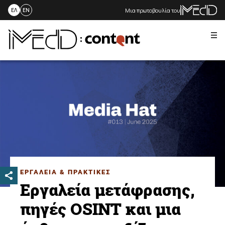
Μια πρωτοβουλία του
ΕΛ
EN
Me
Skip
to
content
ΕΡΓΑΛΕΙΑ & ΠΡΑΚΤΙΚΕΣ
Εργαλεία μετάφρασης,
πηγές OSINT και μια