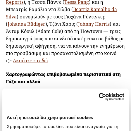
Reports
), η Tέσσα Πάνγκ (
Tessa Pang
) και η
Μπεατρίς Ραμάλιο ντα Σίλβα (
Beatriz Ramalho da
Silva
) συνομιλούν με τους Γιοχάνα Ρύντιγκερ
(
Johanna Rüdiger
), Τζόνι Χάρις (
Johnny Harris
) και
Άνταμ Κόουλ (Adam Cole) από τη Howtown — τρεις
δημοσιογράφους που συνδυάζουν έρευνα σε βάθος με
δημιουργική αφήγηση, για να κάνουν την ενημέρωση
πιο προσβάσιμη και προσανατολισμένη στο κοινό.
👉
Ακούστε το εδώ
Χαρτογραφώντας επιβεβαιωμένα περιστατικά στη
Γάζα και αλλού
Τους τελευταίους 20 μήνες, το
Centre for
Information Resilience
έχει επιβεβαιώσει οπτικό
υλικό από σχεδόν 1.700 συμβάντα και επεισόδια
έντασης στη Γάζα, τη Δυτική Όχθη, τον Λίβανο και το
Αυτή η ιστοσελίδα χρησιμοποιεί cookies
Ισραήλ, για να κατανοήσουμε καλύτερα τι συμβαίνει
Χρησιμοποιούμε τα cookies που είναι αναγκαία για τη