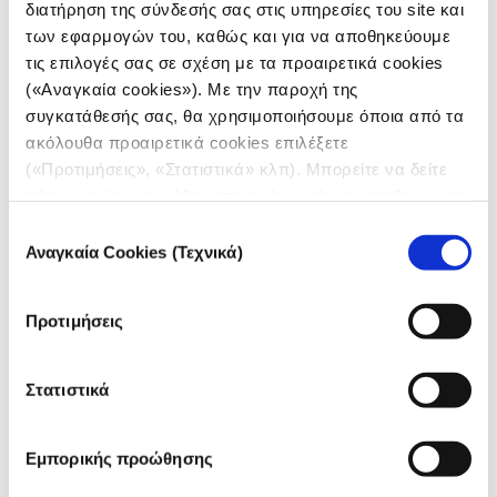
στο πεδίο. Περισσότερα από 50 επεισόδια αφορούν
διατήρηση της σύνδεσής σας στις υπηρεσίες του site και
παρεμπόδιση ανθρωπιστικής βοήθειας. Ο
των εφαρμογών του, καθώς και για να αποθηκεύουμε
διαδραστικός χάρτης συγκεντρώνει
τις επιλογές σας σε σχέση με τα προαιρετικά cookies
γεωτοποθετημένα και χρονικά προσδιορισμένα
(«Αναγκαία cookies»). Με την παροχή της
βίντεο από social media — κάθε «πιν» στον χάρτη
συγκατάθεσής σας, θα χρησιμοποιήσουμε όποια από τα
συχνά εκπροσωπεί πολλαπλά επιβεβαιωμένα κλιπ.
ακόλουθα προαιρετικά cookies επιλέξετε
👉
Δείτε τον χάρτη
(«Προτιμήσεις», «Στατιστικά» κλπ). Μπορείτε να δείτε
πληροφορίες για κάθε κατηγορία cookies μεταβαίνοντας
στην
Πολιτική Cookies
του site μας.
Επιλογή
Αναγκαία Cookies (Τεχνικά)
συγκατάθεσης
Προτιμήσεις
Στατιστικά
Εμπορικής προώθησης