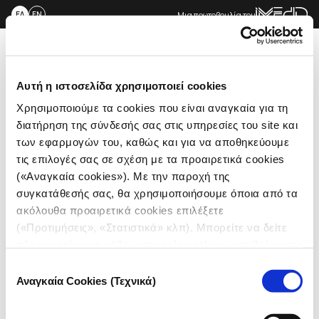
Skip
Μια πρωτοβουλία του
ΕΛ
EN
to
content
Me
Αυτή η ιστοσελίδα χρησιμοποιεί cookies
Χρησιμοποιούμε τα cookies που είναι αναγκαία για τη
διατήρηση της σύνδεσής σας στις υπηρεσίες του site και
των εφαρμογών του, καθώς και για να αποθηκεύουμε
τις επιλογές σας σε σχέση με τα προαιρετικά cookies
(«Αναγκαία cookies»). Με την παροχή της
συγκατάθεσής σας, θα χρησιμοποιήσουμε όποια από τα
ακόλουθα προαιρετικά cookies επιλέξετε
(«Προτιμήσεις», «Στατιστικά» κλπ). Μπορείτε να δείτε
πληροφορίες για κάθε κατηγορία cookies μεταβαίνοντας
στην
Πολιτική Cookies
του site μας.
Επιλογή
Αναγκαία Cookies (Τεχνικά)
συγκατάθεσης