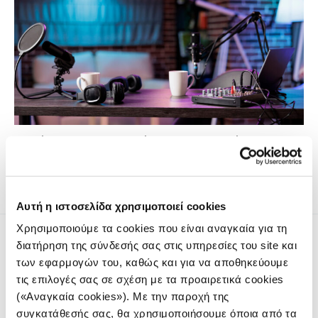
Προτάσεις για το πως να κάνετε τα ερευνητικά podcast
ελκυστικά για το κοινό.
Αυτή η ιστοσελίδα χρησιμοποιεί cookies
Χρησιμοποιούμε τα cookies που είναι αναγκαία για τη
διατήρηση της σύνδεσής σας στις υπηρεσίες του site και
των εφαρμογών του, καθώς και για να αποθηκεύουμε
τις επιλογές σας σε σχέση με τα προαιρετικά cookies
(«Αναγκαία cookies»). Με την παροχή της
Το iMEdD είναι ένας μη κερδοσκοπικός δημοσιογραφικός
συγκατάθεσής σας, θα χρησιμοποιήσουμε όποια από τα