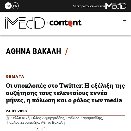
Μια πρωτοβουλία του
ΕΛ
EN
Me
Skip
to
content
ΑΘΗΝΑ ΒΑΚΑΛΗ
ΘΕΜΑΤΑ
Oι υποκλοπές στο Twitter: Η εξέλιξη της
συζήτησης τους τελευταίους εννέα
μήνες, η πόλωση και ο ρόλος των media
24.01.2023
Κέλλυ Κική
,
Ηλίας Δημητριάδης
,
Στέλιος Καραμανίδης
,
Παύλος Σερμπέζης
,
Αθηνά Βακάλη