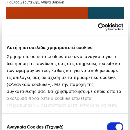
Παύλος Σερμπέζης
,
Αθηνά Βακάλη
Αυτή η ιστοσελίδα χρησιμοποιεί cookies
Χρησιμοποιούμε τα cookies που είναι αναγκαία για τη
διατήρηση της σύνδεσής σας στις υπηρεσίες του site και
των εφαρμογών του, καθώς και για να αποθηκεύουμε
τις επιλογές σας σε σχέση με τα προαιρετικά cookies
Η μεθοδολογία εργασίας, από τη συλλογή ως την ανάλυση
των δεδομένων, στο πλαίσιο της ερευνητικής συνέργειας
(«Αναγκαία cookies»). Με την παροχή της
που παρουσιάζει το iMEdD Lab και το Datalab
συγκατάθεσής σας, θα χρησιμοποιήσουμε όποια από τα
ακόλουθα προαιρετικά cookies επιλέξετε
(«Προτιμήσεις», «Στατιστικά» κλπ). Μπορείτε να δείτε
πληροφορίες για κάθε κατηγορία cookies μεταβαίνοντας
στην
Πολιτική Cookies
του site μας.
Επιλογή
Αναγκαία Cookies (Τεχνικά)
συγκατάθεσης