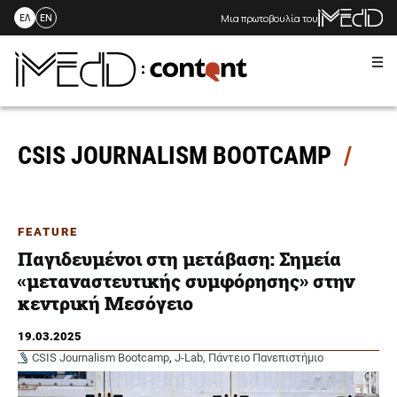
Μια πρωτοβουλία του
ΕΛ
EN
Me
Skip
to
content
CSIS JOURNALISM BOOTCAMP
FEATURE
Παγιδευμένοι στη μετάβαση: Σημεία
«μεταναστευτικής συμφόρησης» στην
κεντρική Μεσόγειο
19.03.2025
CSIS Journalism Bootcamp
,
J-Lab, Πάντειο Πανεπιστήμιο