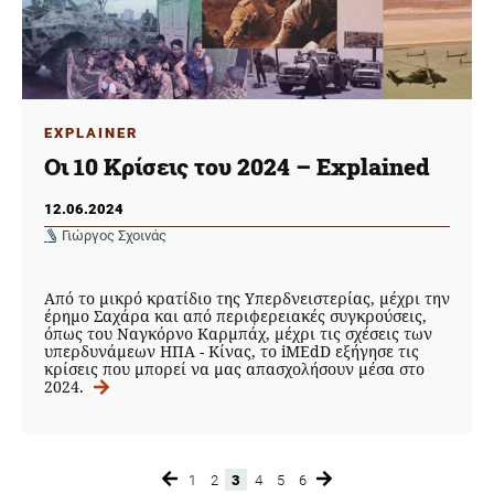
EXPLAINER
Οι 10 Κρίσεις του 2024 – Explained
12.06.2024
Γιώργος Σχοινάς
Από το μικρό κρατίδιο της Υπερδνειστερίας, μέχρι την
έρημο Σαχάρα και από περιφερειακές συγκρούσεις,
όπως του Ναγκόρνο Καρμπάχ, μέχρι τις σχέσεις των
υπερδυνάμεων ΗΠΑ - Κίνας, το iMEdD εξήγησε τις
κρίσεις που μπορεί να μας απασχολήσουν μέσα στο
2024.
1
2
3
4
5
6
Page
Page
Page
Page
Page
Page