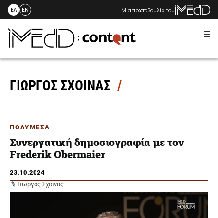
Μια πρωτοβουλία του
ΕΛ
EN
Me
Skip
to
content
ΓΙΩΡΓΟΣ ΣΧΟΙΝΑΣ
ΠΟΛΥΜΕΣΑ
Συνεργατική δημοσιογραφία με τον
Frederik Obermaier
23.10.2024
Γιώργος Σχοινάς