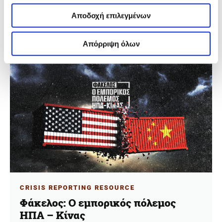
Τι είναι η τακτική «double tap», από ποιους
χρησιμοποιείται και ποιους στοχεύει; Γιατί θεωρείται
Αποδοχή επιλεγμένων
παράνομη, βάσει του Διεθνούς Δικαίου; Εξηγεί στο
iMEdD η Δρ. Μανίσα Γκανγκούλι.
Απόρριψη όλων
CRISIS REPORTING RESOURCE
Φάκελος: Ο εμπορικός πόλεμος
ΗΠΑ – Κίνας