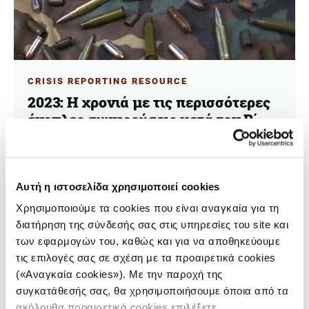
CRISIS REPORTING RESOURCE
2023: Η χρονιά με τις περισσότερες
ένοπλες συγκρούσεις μετά τον Β΄
Π.Π.
01.08.2024
Γιώργος Σχοινάς
Αυτή η ιστοσελίδα χρησιμοποιεί cookies
Χρησιμοποιούμε τα cookies που είναι αναγκαία για τη
Tο 2023 καταγράφηκαν παγκοσμίως 59 ένοπλες
διατήρηση της σύνδεσής σας στις υπηρεσίες του site και
συγκρούσεις -ο μεγαλύτερος αριθμός από το 1946,
σύμφωνα με έρευνα του Peace Research Institute Oslo
των εφαρμογών του, καθώς και για να αποθηκεύουμε
(PRIO), βασισμένη σε στοιχεία από το Πανεπιστήμιο
τις επιλογές σας σε σχέση με τα προαιρετικά cookies
της Ουψάλα.
(«Αναγκαία cookies»). Με την παροχή της
συγκατάθεσής σας, θα χρησιμοποιήσουμε όποια από τα
ακόλουθα προαιρετικά cookies επιλέξετε