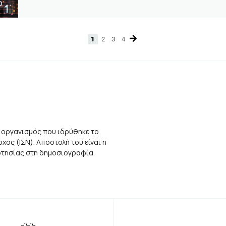
1
2
3
4
Page
Page
Page
Page
 οργανισμός που ιδρύθηκε το
ος (ΙΣΝ). Αποστολή του είναι η
αρτησίας στη δημοσιογραφία.