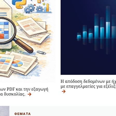
Η απόδοση δεδομένων με ήχ
με επαγγελματίες για εξέλι
ίων PDF και την εξαγωγή
δα δυσκολίας.
ΘΕΜΑΤΑ