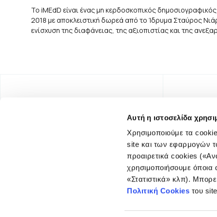
Το iMEdD είναι ένας μη κερδοσκοπικός δημοσιογραφικός
2018 με αποκλειστική δωρεά από το Ίδρυμα Σταύρος Νιάρχ
ενίσχυση της διαφάνειας, της αξιοπιστίας και της ανεξ
Αυτή η ιστοσελίδα χρησι
Χρησιμοποιούμε τα cookie
site και των εφαρμογών τ
προαιρετικά cookies («Αν
χρησιμοποιήσουμε όποια α
«Στατιστικά» κλπ). Μπορε
FOUNDING DONOR
Πολιτική Cookies
του sit