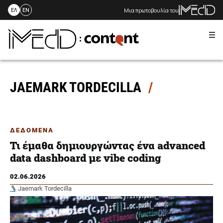
Μια πρωτοβουλία του
ΕΛ
EN
Me
Skip
to
content
JAEMARK TORDECILLA
ΔΕΔΟΜΕΝΑ
Τι έμαθα δημιουργώντας ένα advanced
data dashboard με vibe coding
02.06.2026
Jaemark Tordecilla