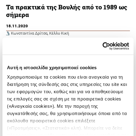
Τα πρακτικά της Βουλής από το 1989 ως
σήμερα
18.11.2020
Κωνσταντίνα Δρίτσα
,
Κέλλυ Κική
Αυτή η ιστοσελίδα χρησιμοποιεί cookies
Χρησιμοποιούμε τα cookies που είναι αναγκαία για τη
διατήρηση της σύνδεσής σας στις υπηρεσίες του site και
των εφαρμογών του, καθώς και για να αποθηκεύουμε
τις επιλογές σας σε σχέση με τα προαιρετικά cookies
(«Αναγκαία cookies»). Με την παροχή της
συγκατάθεσής σας, θα χρησιμοποιήσουμε όποια από τα
Οι ομιλίες που έχουν εκφωνηθεί στις συνεδριάσεις της
Ολομέλειας στο ελληνικό Κοινοβούλιο τα τελευταία 31
ακόλουθα προαιρετικά cookies επιλέξετε
χρόνια, οι ομιλούντες και τα στοιχεία της ιδιότητάς τους.
(«Προτιμήσεις», «Στατιστικά» κλπ). Μπορείτε να δείτε
πληροφορίες για κάθε κατηγορία cookies μεταβαίνοντας