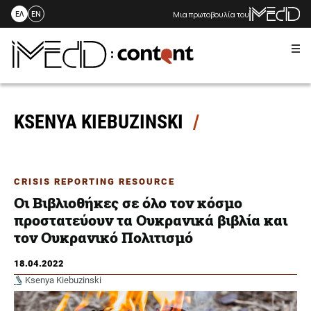
Μια πρωτοβουλία του
ΕΛ
EN
Me
Skip
to
content
KSENYA KIEBUZINSKI
CRISIS REPORTING RESOURCE
Οι Βιβλιοθήκες σε όλο τον κόσμο
προστατεύουν τα Ουκρανικά βιβλία και
τον Ουκρανικό Πολιτισμό
18.04.2022
Ksenya Kiebuzinski