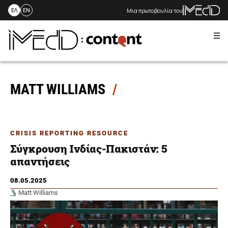
Μια πρωτοβουλία του
ΕΛ
EN
Me
Skip
to
content
MATT WILLIAMS
CRISIS REPORTING RESOURCE
Σύγκρουση Ινδίας-Πακιστάν: 5
απαντήσεις
08.05.2025
Matt Williams