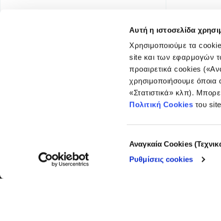
Αυτή η ιστοσελίδα χρησι
Χρησιμοποιούμε τα cookie
site και των εφαρμογών τ
προαιρετικά cookies («Αν
χρησιμοποιήσουμε όποια α
«Στατιστικά» κλπ). Μπορε
FOUNDING DONOR
Πολιτική Cookies
του sit
Επιλογή
Αναγκαία Cookies (Τεχνικ
συγκατάθεσης
Ρυθμίσεις cookies
© COPYRIGHT iMEdD