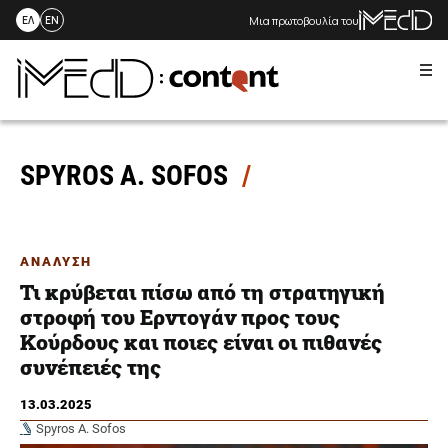
Μια πρωτοβουλία του
ΕΛ
EN
Me
Skip
to
content
SPYROS A. SOFOS
ΑΝΑΛΥΣΗ
Τι κρύβεται πίσω από τη στρατηγική
στροφή του Ερντογάν προς τους
Κούρδους και ποιες είναι οι πιθανές
συνέπειές της
13.03.2025
Spyros A. Sofos