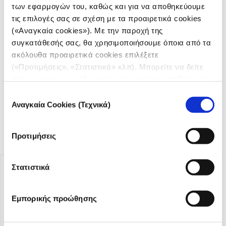
των εφαρμογών του, καθώς και για να αποθηκεύουμε
τις επιλογές σας σε σχέση με τα προαιρετικά cookies
(«Αναγκαία cookies»). Με την παροχή της
Το iMEdD είναι ένας μη κερδοσκοπικός δημοσιογραφικός
συγκατάθεσής σας, θα χρησιμοποιήσουμε όποια από τα
οργανισμός που ιδρύθηκε το 2018 με αποκλειστική δωρεά
ακόλουθα προαιρετικά cookies επιλέξετε
από το Ίδρυμα Σταύρος Νιάρχος (ΙΣΝ). Αποστολή του είναι η
(«Προτιμήσεις», «Στατιστικά» κλπ). Μπορείτε να δείτε
ενίσχυση της διαφάνειας, της αξιοπιστίας και της
πληροφορίες για κάθε κατηγορία cookies μεταβαίνοντας
ανεξαρτησίας στη δημοσιογραφία.
στην
Πολιτική Cookies
του site μας.
Επιλογή
Αναγκαία Cookies (Τεχνικά)
συγκατάθεσης
Προτιμήσεις
Στατιστικά
Εμπορικής προώθησης