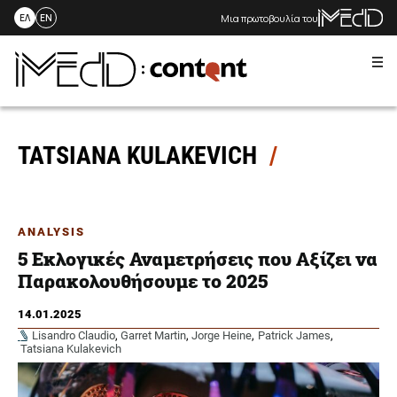
Μια πρωτοβουλία του
ΕΛ
EN
Me
Skip
to
content
TATSIANA KULAKEVICH
ANALYSIS
5 Εκλογικές Αναμετρήσεις που Αξίζει να
Παρακολουθήσουμε το 2025
14.01.2025
Lisandro Claudio
,
Garret Martin
,
Jorge Heine
,
Patrick James
,
Tatsiana Kulakevich