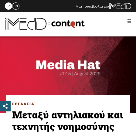
Μια πρωτοβουλία του
ΕΛ
EN
Me
Skip
to
content
ΕΡΓΑΛΕΙΑ
Μεταξύ αντηλιακού και
τεχνητής νοημοσύνης