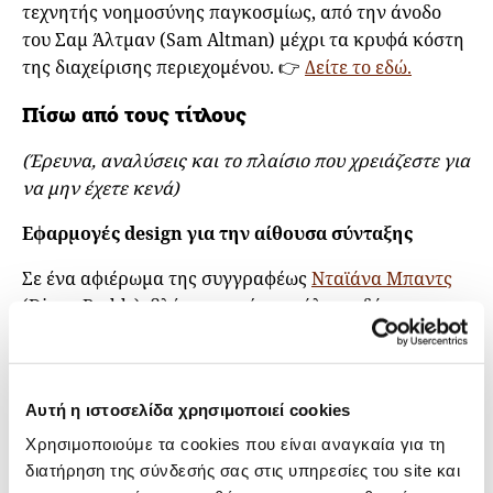
τεχνητής νοημοσύνης παγκοσμίως, από την άνοδο
του Σαμ Άλτμαν (Sam Altman) μέχρι τα κρυφά κόστη
της διαχείρισης περιεχομένου. 👉
Δείτε το εδώ.
Πίσω από τους τίτλους
(Έρευνα, αναλύσεις και το πλαίσιο που χρειάζεστε για
να μην έχετε κενά)
Εφαρμογές design για την αίθουσα σύνταξης
Σε ένα αφιέρωμα της συγγραφέως
Νταϊάνα Μπαντς
(Diana Budds), βλέπουμε πώς μεγάλοι εκδότες
χρησιμοποιούν το
Figma
,
για να ξανασκεφτούν τον
τρόπο με τον οποίο σχεδιάζονται και διανέμονται οι
ειδήσεις. Από επανασχεδιασμούς εφαρμογών μέχρι
Αυτή η ιστοσελίδα χρησιμοποιεί cookies
νέες γραμματοσειρές και ένα πλήρες «rebranding»,
οι ομάδες που σχεδιάζουν εκ νέου τα ψηφιακά τους
Χρησιμοποιούμε τα cookies που είναι αναγκαία για τη
περιβάλλοντα δείχνουν πώς αυτά τα συνεργατικά
διατήρηση της σύνδεσής σας στις υπηρεσίες του site και