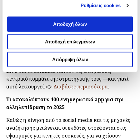
Ρυθμίσεις cookies
Οι εκδηλώσεις τροφοδοτούν το επόμενο κύμα
ανάπτυξης στα media
Αποδοχή όλων
Με τις διαφημίσεις σε πτώση και τις συνδρομές να
«φρενάρουν», οι εκδότες στρέφονται σε ζωντανές
Αποδοχή επιλεγμένων
εκδηλώσεις, για να αυξήσουν τα έσοδα και την
αλληλεπίδραση με το κοινό. Ο Τζο Μίλερ (
Joe Miller)
Απόρριψη όλων
από το
FT Strategies
εξετάζει πώς brand όπως το
FT
Live
και το
Semafor
κάνουν τις εκδηλώσεις
κεντρικό κομμάτι της στρατηγικής τους —και γιατί
αυτό λειτουργεί. 👉
Διαβάστε περισσότερα
.
Τι αποκαλύπτουν 400 ενημερωτικά app για την
αλληλεπίδραση το 2025
Καθώς η κίνηση από τα social media και τις μηχανές
αναζήτησης μειώνεται, οι εκδότες στρέφονται στις
εφαρμογές για κινητές συσκευές, για να χτίσουν