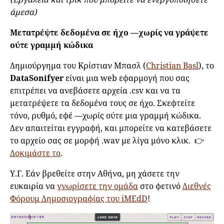
άμεσα)
Μετατρέψτε δεδομένα σε ήχο —χωρίς να γράψετε
ούτε γραμμή κώδικα
Δημιούργημα του Κρίστιαν Μπασλ (
Christian Basl
), το
DataSonifyer
είναι μια web εφαρμογή που σας
επιτρέπει να ανεβάσετε αρχεία .csv και να τα
μετατρέψετε τα δεδομένα τους σε ήχο. Σκεφτείτε
τόνο, ρυθμό, εφέ —χωρίς ούτε μια γραμμή κώδικα.
Δεν απαιτείται εγγραφή, και μπορείτε να κατεβάσετε
το αρχείο σας σε μορφή .wav με λίγα μόνο κλικ. 👉
Δοκιμάστε το
.
Υ.Γ. Εάν βρεθείτε στην Αθήνα, μη χάσετε την
ευκαιρία να
γνωρίσετε την ομάδα
στο φετινό
Διεθνές
Φόρουμ Δημοσιογραφίας του iMEdD
!