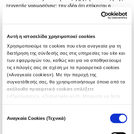
τεχνητής νοημοσύνης: την ιδέα ότι επίκειται η
ανάπτυξη μιας γενικής τεχνητής νοημοσύνης
(artificial general intelligence, AGI), μιας ανθρώπινης
ή και υπεράνθρωπης, δηλαδή, νοημοσύνης, που
πρόκειται να αλλάξει ριζικά τον κόσμο, ενδεχομένως
Αυτή η ιστοσελίδα χρησιμοποιεί cookies
και το ανθρώπινο είδος. Εταιρείες όπως η
Microsoft
Χρησιμοποιούμε τα cookies που είναι αναγκαία για τη
και η
OpenAI,
καθώς και τεχνολογικές
διατήρηση της σύνδεσής σας στις υπηρεσίες του site και
προσωπικότητες όπως ο Ίλον Μασκ, προβλέπουν εδώ
των εφαρμογών του, καθώς και για να αποθηκεύουμε
και καιρό ότι το
επόμενο σημαντικό ορόσημο
θα είναι
τις επιλογές σας σε σχέση με τα προαιρετικά cookies
η ανάπτυξη της γενικής τεχνητής νοημοσύνης.
(«Αναγκαία cookies»). Με την παροχή της
συγκατάθεσής σας, θα χρησιμοποιήσουμε όποια από τα
Η αλήθεια, ωστόσο, είναι ότι δεν είναι καθόλου
ακόλουθα προαιρετικά cookies επιλέξετε
ξεκάθαρο πώς ακριβώς θα φτάσουμε εκεί ή ακόμα
(«Προτιμήσεις», «Στατιστικά» κλπ). Μπορείτε να δείτε
και αν θα τα καταφέρουμε.
πληροφορίες για κάθε κατηγορία cookies μεταβαίνοντας
στην
Πολιτική Cookies
του site μας.
Επιλογή
ΕΡΓΑΛΕΙΑ
Media Hat: A good month to try something new
Αναγκαία Cookies (Τεχνικά)
συγκατάθεσης
29.01.2026