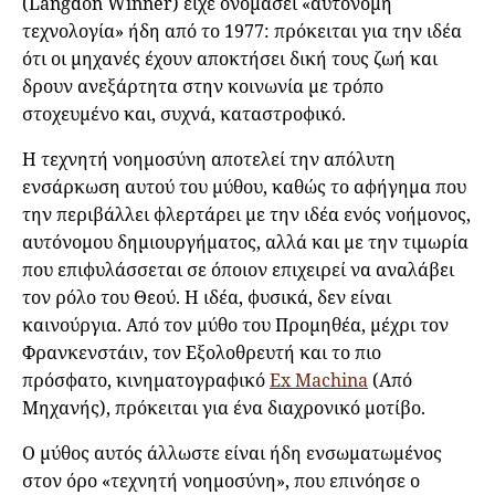
(Langdon Winner) είχε ονομάσει «αυτόνομη
τεχνολογία» ήδη από το 1977: πρόκειται για την ιδέα
ότι οι μηχανές έχουν αποκτήσει δική τους ζωή και
δρουν ανεξάρτητα στην κοινωνία με τρόπο
στοχευμένο και, συχνά, καταστροφικό.
Η τεχνητή νοημοσύνη αποτελεί την απόλυτη
ενσάρκωση αυτού του μύθου, καθώς το αφήγημα που
την περιβάλλει φλερτάρει με την ιδέα ενός νοήμονος,
αυτόνομου δημιουργήματος, αλλά και με την τιμωρία
που επιφυλάσσεται σε όποιον επιχειρεί να αναλάβει
τον ρόλο του Θεού. Η ιδέα, φυσικά, δεν είναι
καινούργια. Από τον μύθο του Προμηθέα, μέχρι τον
Φρανκενστάιν, τον Εξολοθρευτή και το πιο
πρόσφατο, κινηματογραφικό
Ex Machina
(Από
Μηχανής), πρόκειται για ένα διαχρονικό μοτίβο.
Ο μύθος αυτός άλλωστε είναι ήδη ενσωματωμένος
στον όρο «τεχνητή νοημοσύνη», που επινόησε ο