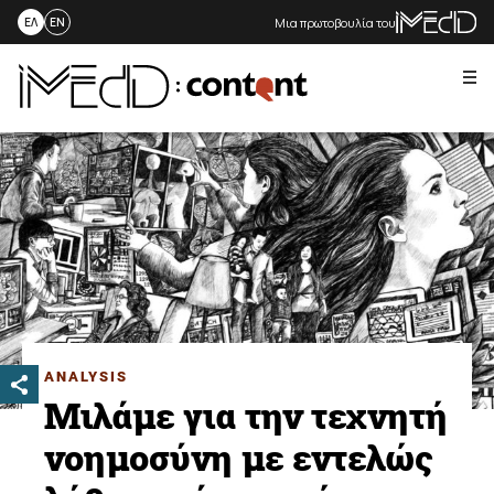
Μια πρωτοβουλία του
ΕΛ
EN
Me
Skip
to
content
ANALYSIS
Mιλάμε για την τεχνητή
νοημοσύνη με εντελώς