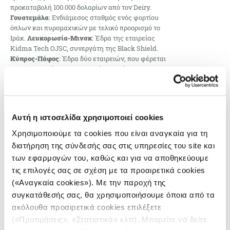
προκαταβολή 100.000 δολαρίων από τον Deiry.
Γουατεμάλα
: Ενδιάμεσος σταθμός ενός φορτίου
όπλων και πυρομαχικών με τελικό προορισμό το
Ιράκ.
Λευκορωσία-Μινσκ
: Έδρα της εταιρείας
Kidma Tech OJSC, συνεργάτη της Black Shield.
Κύπρος-Πάφος
: Έδρα δύο εταιρειών, που φέρεται
να λειτουργούσαν ως εταιρείες-βιτρίνα του
δικτύου, και στις οποίες ο Samer Rayya
εμφανίζεται ως ιδιοκτήτης.
Για τη Μέση Ανατολή μέσω… Λουκασένκο
Αυτή η ιστοσελίδα χρησιμοποιεί cookies
Χρησιμοποιούμε τα cookies που είναι αναγκαία για τη
Τον Απρίλιο του 2024, οι ΗΠΑ επέβαλαν κυρώσεις
διατήρηση της σύνδεσής σας στις υπηρεσίες του site και
στην Black Shield και στους Deiry και Rayya, τους
των εφαρμογών του, καθώς και για να αποθηκεύουμε
οποίους χαρακτηρίζουν ως διευθυντικά στελέχη της
τις επιλογές σας σε σχέση με τα προαιρετικά cookies
ιρακινής εταιρείας. Σύμφωνα με την
ανακοίνωση
του
(«Αναγκαία cookies»). Με την παροχή της
Γραφείου Ελέγχου Ξένων Περιουσιών του
συγκατάθεσής σας, θα χρησιμοποιήσουμε όποια από τα
αμερικανικού Υπουργείου Οικονομικών (OFAC), η
ακόλουθα προαιρετικά cookies επιλέξετε
Black Shield συνεργαζόταν με τη λευκορωσική
(«Προτιμήσεις», «Στατιστικά» κλπ). Μπορείτε να δείτε
εταιρεία Kidma Tech OJSC στο Μινσκ, για την