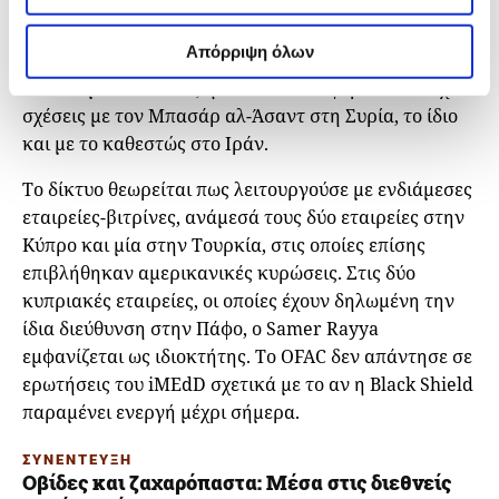
μέχρι τεθωρακισμένα οχήματα, ελικόπτερα και
πυραύλους εδάφους-αέρος – τα οποία φέρεται να
Απόρριψη όλων
έχουν χρησιμοποιηθεί σε ένοπλες συγκρούσεις σε όλο
τον κόσμο. Επιπλέον, η Black Shield φέρεται να είχε
σχέσεις με τον Μπασάρ αλ-Άσαντ στη Συρία, το ίδιο
και με το καθεστώς στο Ιράν.
Το δίκτυο θεωρείται πως λειτουργούσε με ενδιάμεσες
εταιρείες-βιτρίνες, ανάμεσά τους δύο εταιρείες στην
Κύπρο και μία στην Τουρκία, στις οποίες επίσης
επιβλήθηκαν αμερικανικές κυρώσεις. Στις δύο
κυπριακές εταιρείες, οι οποίες έχουν δηλωμένη την
ίδια διεύθυνση στην Πάφο, ο Samer Rayya
εμφανίζεται ως ιδιοκτήτης. Το OFAC δεν απάντησε σε
ερωτήσεις του iMEdD σχετικά με το αν η Black Shield
παραμένει ενεργή μέχρι σήμερα.
ΣΥΝΕΝΤΕΥΞΗ
Οβίδες και ζαχαρόπαστα: Μέσα στις διεθνείς