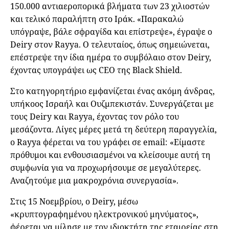
150.000 αντιαεροπορικά βλήματα των 23 χιλιοστών
και τελικό παραλήπτη στο Ιράκ. «Παρακαλώ
υπόγραψε, βάλε σφραγίδα και επίστρεψε», έγραψε ο
Deiry στον Rayya. Ο τελευταίος, όπως σημειώνεται,
επέστρεψε την ίδια ημέρα το συμβόλαιο στον Deiry,
έχοντας υπογράψει ως CEO της Black Shield.
Στο κατηγορητήριο εμφανίζεται ένας ακόμη άνδρας,
υπήκοος Ισραήλ και Ουζμπεκιστάν. Συνεργάζεται με
τους Deiry και Rayya, έχοντας τον ρόλο του
μεσάζοντα. Λίγες μέρες μετά τη δεύτερη παραγγελία,
ο Rayya φέρεται να του γράφει σε email: «Είμαστε
πρόθυμοι και ενθουσιασμένοι να κλείσουμε αυτή τη
συμφωνία για να προχωρήσουμε σε μεγαλύτερες.
Αναζητούμε μια μακροχρόνια συνεργασία».
Στις 15 Νοεμβρίου, ο Deiry, μέσω
«κρυπτογραφημένου ηλεκτρονικού μηνύματος»,
φέρεται να μίλησε με τον ιδιοκτήτη της εταιρείας στη