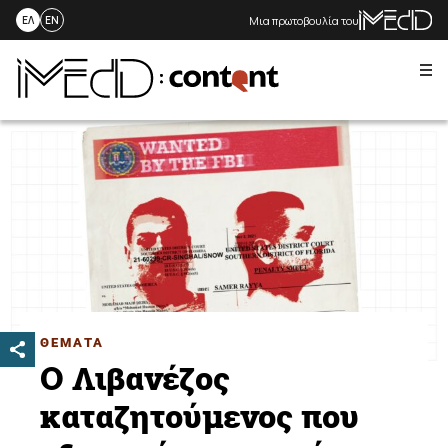
Μια πρωτοβουλία του
ΕΛ
EN
Me
Skip
to
content
ΘΕΜΑΤΑ
Ο Λιβανέζος
καταζητούμενος που