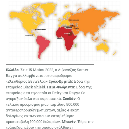
Ελλάδα
: Στις 15 Μαΐου 2022, ο Λιβανέζος Samer
Rayya συλλαμβάνεται στο αεροδρόμιο
«Ελευθέριος Βενιζέλος».
Ιράκ-Ερμπίλ
: Έδρα της
εταιρείας Black Shield.
ΗΠΑ-Φλόριντα
: Έδρα της
εταιρείας από την οποία οι Deiry και Rayya θα
αγόραζαν όπλα και πυρομαχικά.
Σουδάν
: Ο
τελικός προορισμός μιας παρτίδας 500.000
αντιαεροπορικών βλημάτων, αξίας 4 εκατ.
δολαρίων, εκ των οποίων καταβλήθηκε
προκαταβολή 100.000 δολαρίων.
Μπενίν
: Έδρα της
τράπεζας, μέσω της οποίας στάλθηκε η