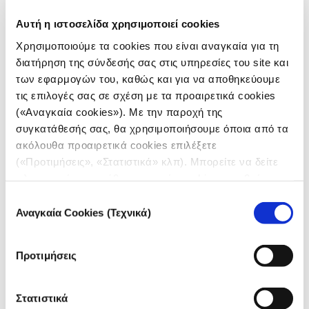
Αυτή η ιστοσελίδα χρησιμοποιεί cookies
Χρησιμοποιούμε τα cookies που είναι αναγκαία για τη
διατήρηση της σύνδεσής σας στις υπηρεσίες του site και
των εφαρμογών του, καθώς και για να αποθηκεύουμε
τις επιλογές σας σε σχέση με τα προαιρετικά cookies
(«Αναγκαία cookies»). Με την παροχή της
Το σημαντικότερο κοινωνικο-δημογραφικό
συγκατάθεσής σας, θα χρησιμοποιήσουμε όποια από τα
χαρακτηριστικό που καθορίζει τη στάση των
ακόλουθα προαιρετικά cookies επιλέξετε
ανθρώπων απέναντι στη στρατιωτική επιχείρηση
(«Προτιμήσεις», «Στατιστικά» κλπ). Μπορείτε να δείτε
στην Ουκρανία είναι η ηλικία. Μεταξύ των ατόμων
πληροφορίες για κάθε κατηγορία cookies μεταβαίνοντας
ηλικίας άνω των 70 ετών, 9 στους 10 φαίνεται να
στην
Πολιτική Cookies
του site μας.
Επιλογή
υποστηρίζουν την “ειδική στρατιωτική επιχείρηση”.
Αναγκαία Cookies (Τεχνικά)
συγκατάθεσης
Μεταξύ των ατόμων κάτω των 30 ετών, περίπου οι
μισοί δηλώνουν ότι είναι κατά, ενώ σημαντικός
αριθμός των υπολοίπων δηλώνουν ότι “δεν
Προτιμήσεις
γνωρίζουν” πώς να απαντήσουν στην ερώτηση.
Ο ίδιος ο Βλαντιμίρ Πούτιν κλείνει φέτος τα 70 του
Στατιστικά