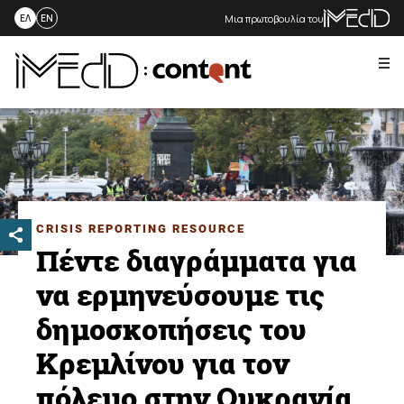
Μια πρωτοβουλία του
ΕΛ
EN
Me
Skip
to
content
CRISIS REPORTING RESOURCE
Πέντε διαγράμματα για
να ερμηνεύσουμε τις
δημοσκοπήσεις του
Κρεμλίνου για τον
πόλεμο στην Ουκρανία