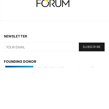
NEWSLETTER
FOUNDING DONOR
© COPYRIGHT iMEdD
Πολιτική Απορρήτου
Όροι Χρήσης
Πολιτική Cookies
Ρυθμίσεις Cookies