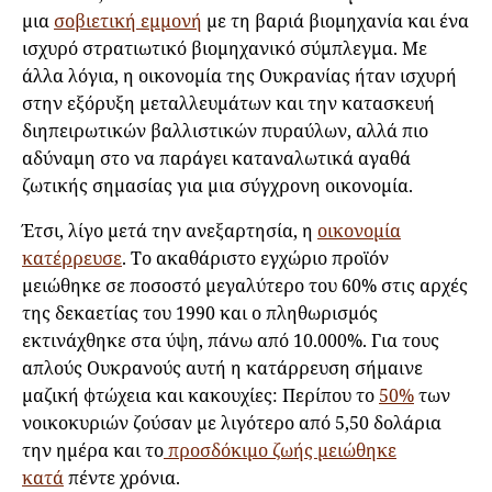
μια
σοβιετική εμμονή
με τη βαριά βιομηχανία και ένα
ισχυρό στρατιωτικό βιομηχανικό σύμπλεγμα. Με
άλλα λόγια, η οικονομία της Ουκρανίας ήταν ισχυρή
στην εξόρυξη μεταλλευμάτων και την κατασκευή
διηπειρωτικών βαλλιστικών πυραύλων, αλλά πιο
αδύναμη στο να παράγει καταναλωτικά αγαθά
ζωτικής σημασίας για μια σύγχρονη οικονομία.
Έτσι, λίγο μετά την ανεξαρτησία, η
οικονομία
κατέρρευσε
. Το ακαθάριστο εγχώριο προϊόν
μειώθηκε σε ποσοστό μεγαλύτερο του 60% στις αρχές
της δεκαετίας του 1990 και ο πληθωρισμός
εκτινάχθηκε στα ύψη, πάνω από 10.000%. Για τους
απλούς Ουκρανούς αυτή η κατάρρευση σήμαινε
μαζική φτώχεια και κακουχίες: Περίπου το
50%
των
νοικοκυριών ζούσαν με λιγότερο από 5,50 δολάρια
την ημέρα και το
προσδόκιμο ζωής μειώθηκε
κατά
πέντε χρόνια.