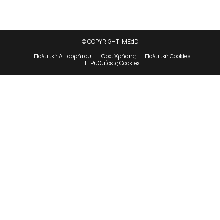
© COPYRIGHT iMEdD
Πολιτική Απορρήτου
Όροι Χρήσης
Πολιτική Cookies
Ρυθμίσεις Cookies