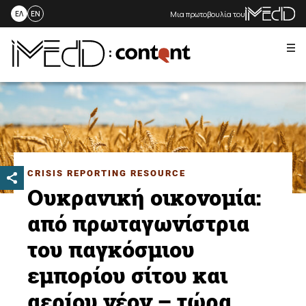
Μια πρωτοβουλία του
ΕΛ
EN
Me
Skip
to
content
CRISIS REPORTING RESOURCE
Ουκρανική οικονομία:
από πρωταγωνίστρια
του παγκόσμιου
εμπορίου σίτου και
αερίου νέον – τώρα