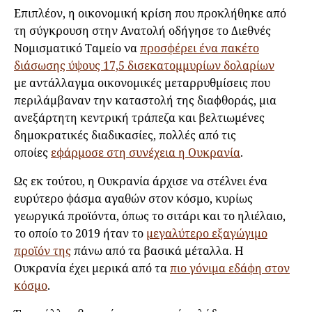
Επιπλέον, η οικονομική κρίση που προκλήθηκε από
τη σύγκρουση στην Ανατολή οδήγησε το Διεθνές
Νομισματικό Ταμείο να
προσφέρει ένα πακέτο
διάσωσης ύψους 17,5 δισεκατομμυρίων δολαρίων
με αντάλλαγμα οικονομικές μεταρρυθμίσεις που
περιλάμβαναν την καταστολή της διαφθοράς, μια
ανεξάρτητη κεντρική τράπεζα και βελτιωμένες
δημοκρατικές διαδικασίες, πολλές από τις
οποίες
εφάρμοσε στη συνέχεια η Ουκρανία
.
Ως εκ τούτου, η Ουκρανία άρχισε να στέλνει ένα
ευρύτερο φάσμα αγαθών στον κόσμο, κυρίως
γεωργικά προϊόντα, όπως το σιτάρι και το ηλιέλαιο,
το οποίο το 2019 ήταν το
μεγαλύτερο εξαγώγιμο
προϊόν της
πάνω από τα βασικά μέταλλα. Η
Ουκρανία έχει μερικά από τα
πιο γόνιμα εδάφη στον
κόσμο
.