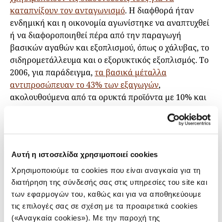
καταπνίξουν τον ανταγωνισμό
. Η διαφθορά ήταν
ενδημική και η οικονομία αγωνίστηκε να αναπτυχθεί
ή να διαφοροποιηθεί πέρα από την παραγωγή
βασικών αγαθών και εξοπλισμού, όπως ο χάλυβας, το
σιδηρομετάλλευμα και ο εξορυκτικός εξοπλισμός. Το
2006, για παράδειγμα,
τα βασικά μέταλλα
αντιπροσώπευαν το 43% των εξαγωγών
,
ακολουθούμενα από τα ορυκτά προϊόντα με 10% και
τις χημικές ουσίες με 8,8%.
Η Ρωσία
ήταν ο κορυφαίος εμπορικός εταίρος της
Ουκρανίας
, αγοράζοντας το 56% του συνόλου των
εξαγωγών της, ενώ το Ηνωμένο Βασίλειο ήταν με
Αυτή η ιστοσελίδα χρησιμοποιεί cookies
μεγάλη διαφορά δεύτερο με 3,4%.
Χρησιμοποιούμε τα cookies που είναι αναγκαία για τη
διατήρηση της σύνδεσής σας στις υπηρεσίες του site και
Μόλις ελάχιστα μεγαλύτερη ήταν η ποικιλία στις
των εφαρμογών του, καθώς και για να αποθηκεύουμε
πηγές εισαγωγών της Ουκρανίας. Τα αγαθά από τη
τις επιλογές σας σε σχέση με τα προαιρετικά cookies
Ρωσία αποτελούσαν το 16% των εισαγωγών της, στη
(«Αναγκαία cookies»). Με την παροχή της