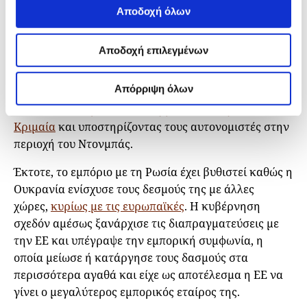
σηματοδότησε ότι σχεδίαζε να ευθυγραμμιστεί
Αποδοχή όλων
στενότερα με τη Ρωσία. Ακολούθησαν μαζικές
διαδηλώσεις, οι οποίες απομάκρυναν τελικά τον
Αποδοχή επιλεγμένων
φιλορώσο πρόεδρο από την εξουσία σε αυτό που έγινε
γνωστό ως Επανάσταση του Μαϊντάν.
Απόρριψη όλων
Η Ρωσία
αντέδρασε καταλαμβάνοντας την
Κριμαία
και υποστηρίζοντας τους αυτονομιστές στην
περιοχή του Ντονμπάς.
Έκτοτε, το εμπόριο με τη Ρωσία έχει βυθιστεί καθώς η
Ουκρανία ενίσχυσε τους δεσμούς της με άλλες
χώρες,
κυρίως με τις ευρωπαϊκές
. Η κυβέρνηση
σχεδόν αμέσως ξανάρχισε τις διαπραγματεύσεις με
την ΕΕ και υπέγραψε την εμπορική συμφωνία, η
οποία μείωσε ή κατάργησε τους δασμούς στα
περισσότερα αγαθά και είχε ως αποτέλεσμα η ΕΕ να
γίνει ο μεγαλύτερος εμπορικός εταίρος της.