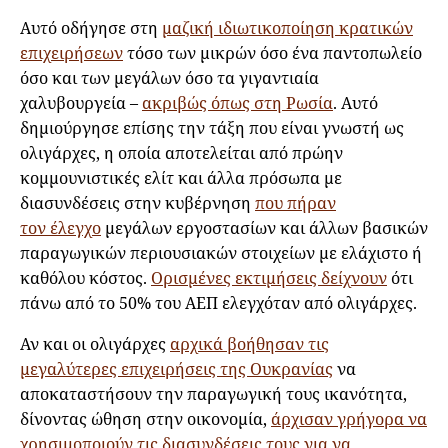
Αυτό οδήγησε στη
μαζική ιδιωτικοποίηση κρατικών
επιχειρήσεων
τόσο των μικρών όσο ένα παντοπωλείο
όσο και των μεγάλων όσο τα γιγαντιαία
χαλυβουργεία –
ακριβώς όπως στη Ρωσία
. Αυτό
δημιούργησε επίσης την τάξη που είναι γνωστή ως
ολιγάρχες, η οποία αποτελείται από πρώην
κομμουνιστικές ελίτ και άλλα πρόσωπα με
διασυνδέσεις στην κυβέρνηση
που πήραν
τον έλεγχο
μεγάλων εργοστασίων και άλλων βασικών
παραγωγικών περιουσιακών στοιχείων με ελάχιστο ή
καθόλου κόστος.
Ορισμένες εκτιμήσεις δείχνουν
ότι
πάνω από το 50% του ΑΕΠ ελεγχόταν από ολιγάρχες.
Αν και οι ολιγάρχες
αρχικά βοήθησαν τις
μεγαλύτερες επιχειρήσεις της Ουκρανίας
να
αποκαταστήσουν την παραγωγική τους ικανότητα,
δίνοντας ώθηση στην οικονομία,
άρχισαν γρήγορα να
χρησιμοποιούν τις διασυνδέσεις τους για να