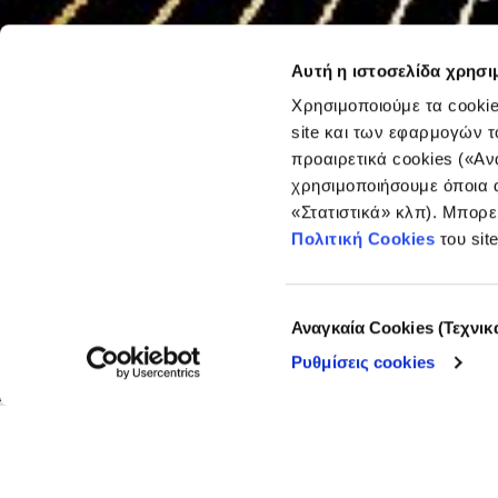
Αυτή η ιστοσελίδα χρησι
Χρησιμοποιούμε τα cookie
site και των εφαρμογών τ
προαιρετικά cookies («Αν
χρησιμοποιήσουμε όποια α
PODCAST
«Στατιστικά» κλπ). Μπορε
Πώς αλλ
Πολιτική Cookies
του sit
Αθήνα;
Επιλογή
Αναγκαία Cookies (Τεχνικ
συγκατάθεσης
Ρυθμίσεις cookies
05.07.2021