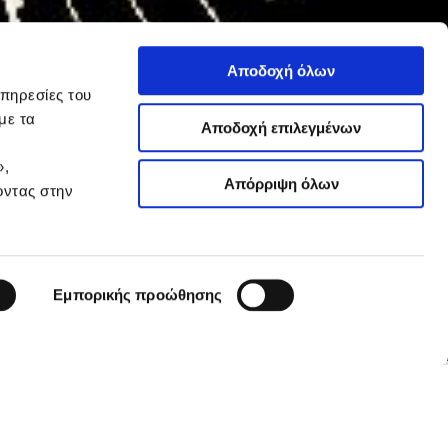
Αποδοχή όλων
υπηρεσίες του
με τα
Αποδοχή επιλεγμένων
»,
Απόρριψη όλων
οντας στην
μοί την
Εμπορικής προώθησης
iMEdD Lab
Δες το άρθρο