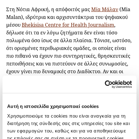
Στη Νότια Αφρική, η απόφοιτός μας
Μία Μάλαν
(Mia
Malan), ιδρύτρια και αρχισυντάκτρια του ψηφιακού
μέσου
Bhekisisa Centre for Health Journalism
,
δήλωσε ότι τα εν λόγω ζητήματα δεν είναι τόσο
πολωμένα όσο ίσως σε άλλα πλαίσια. Τόνισε, ωστόσο,
ότι ορισμένες περιθωριακές ομάδες, οι οποίες είναι
πιο πιθανό να έχουν πιο συντηρητικές, θρησκευτικές
πεποιθήσεις και να πιστεύουν σε άλλες συνωμοσίες,
έχουν γίνει πιο δυναμικές στο Διαδίκτυο. Αν και οι
διαδικτυακές επιθέσεις έχουν επηρεάσει την ίδια και
το δικό της μέσο, είπε ότι αυτό τους έχει βοηθήσει,
επίσης, να καταλάβουν προς τα πού πρέπει να
κατευθύνουν τη δουλειά τους.
Αυτή η ιστοσελίδα χρησιμοποιεί cookies
«Ποτέ δεν απαντάμε σε αυτές τις επιθέσεις, αλλά στη
Χρησιμοποιούμε τα cookies που είναι αναγκαία για τη
συνέχεια αρχίζουμε να κάνουμε ρεπορτάζ που
διατήρηση της σύνδεσής σας στις υπηρεσίες του site και
εξηγούν γιατί τα φάρμακα για τα ζώα δεν μπορούν να
των εφαρμογών του, καθώς και για να αποθηκεύουμε
λειτουργήσουν για τους ανθρώπους, για
τις επιλογές σας σε σχέση με τα προαιρετικά cookies