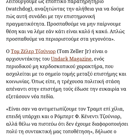
λειτουργούμε ως εποπτικό παρατηρητήριο
(watchdog), αναζητώντας την αλήθεια για να δούμε
πώς αυτή συνάδει με την επιστημονική
πραγματικότητα. Προσπαθούμε να μην παίρνουμε
θέση και να λέμε εάν κάτι είναι καλό ή κακό. Απλώς
προσπαθούμε να περιοριστούμε στα γεγονότα».
Ο
Τομ Ζέλερ Τζούνιορ
(Tom Zeller Jr) είναι ο
αρχισυντάκτης του
Undark Magazine
, ενός
περιοδικού μη κερδοσκοπικού χαρακτήρα, που
ασχολείται με το σημείο τομής μεταξύ επιστήμης και
κοινωνίας. Όπως είπε, η τρέχουσα πολιτική στάση
απέναντι στην επιστήμη τούς έδωσε την ευκαιρία να
εξετάσουν νέα πεδία.
«Είναι σαν να αντιμετωπίζουμε τον Τραμπ επί χίλια,
επειδή υπάρχει και ο Ρόμπερτ Φ. Κένεντι Τζούνιορ,
αλλά θέλω να πιστεύω ότι δεν έχουμε διαφοροποιήσει
πολύ τη συντακτική μας τοποθέτηση», δήλωσε ο