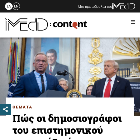
Μια πρωτοβουλία του
ΕΛ
EN
Me
Skip
to
content
ΘΕΜΑΤΑ
Πώς οι δημοσιογράφοι
του επιστημονικού