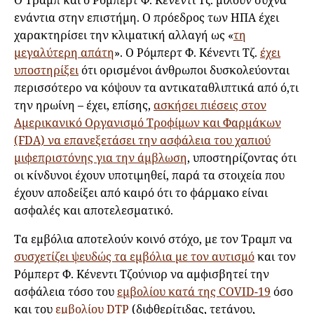
ενάντια στην επιστήμη. Ο πρόεδρος των ΗΠΑ έχει
χαρακτηρίσει την κλιματική αλλαγή ως «
τη
μεγαλύτερη απάτη
». Ο Ρόμπερτ Φ. Κένεντι Τζ.
έχει
υποστηρίξει
ότι ορισμένοι άνθρωποι δυσκολεύονται
περισσότερο να κόψουν τα αντικαταθλιπτικά από ό,τι
την ηρωίνη – έχει, επίσης,
ασκήσει πιέσεις στον
Αμερικανικό Οργανισμό Τροφίμων και Φαρμάκων
(FDA) να επανεξετάσει την ασφάλεια του χαπιού
μιφεπριστόνης για την άμβλωση
, υποστηρίζοντας ότι
οι κίνδυνοι έχουν υποτιμηθεί, παρά τα στοιχεία που
έχουν αποδείξει από καιρό ότι το φάρμακο είναι
ασφαλές και αποτελεσματικό.
Τα εμβόλια αποτελούν κοινό στόχο, με τον Τραμπ να
συσχετίζει ψευδώς τα εμβόλια με τον αυτισμό
και τον
Ρόμπερτ Φ. Κένεντι Τζούνιορ να αμφισβητεί την
ασφάλεια τόσο του
εμβολίου κατά της COVID-19
όσο
και του
εμβολίου DTP
(διφθερίτιδας, τετάνου,