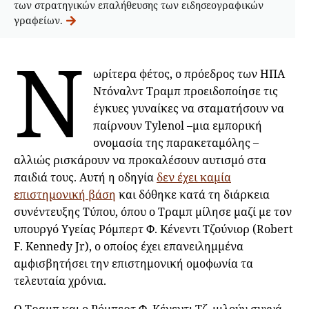
των στρατηγικών επαλήθευσης των ειδησεογραφικών
γραφείων.
Ν
ωρίτερα φέτος, ο πρόεδρος των ΗΠΑ
Ντόναλντ Τραμπ προειδοποίησε τις
έγκυες γυναίκες να σταματήσουν να
παίρνουν Tylenol –μια εμπορική
ονομασία της παρακεταμόλης –
αλλιώς ρισκάρουν να προκαλέσουν αυτισμό στα
παιδιά τους. Αυτή η οδηγία
δεν έχει καμία
επιστημονική βάση
και δόθηκε κατά τη διάρκεια
συνέντευξης Τύπου, όπου ο Τραμπ μίλησε μαζί με τον
υπουργό Υγείας Ρόμπερτ Φ. Κένεντι Τζούνιορ (Robert
F. Kennedy Jr), ο οποίος έχει επανειλημμένα
αμφισβητήσει την επιστημονική ομοφωνία τα
τελευταία χρόνια.
Ο Τραμπ και ο Ρόμπερτ Φ. Κένεντι Τζ. μιλούν συχνά