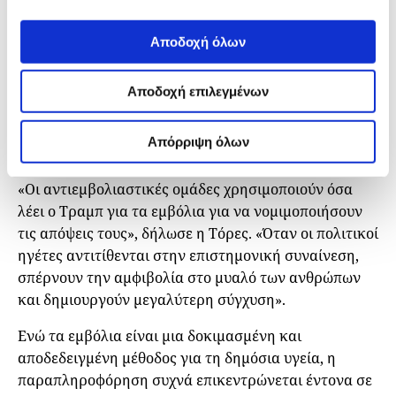
κρούσματα της νόσου, μια αύξηση 3.162% σε
σύγκριση με την περσινή χρονιά.
Αποδοχή όλων
Η Τόρες επισημαίνει ότι ο κοκκύτης μπορεί να
προληφθεί με τον εμβολιασμό, αλλά η αυξημένη
Αποδοχή επιλεγμένων
δυσπιστία προς τα φάρμακα και τις υγειονομικές
Aρχές είναι ένας παράγοντας που έχει προκαλέσει
Απόρριψη όλων
θανατηφόρες, πλην όμως αποτρέψιμες επιδημίες.
«Οι αντιεμβολιαστικές ομάδες χρησιμοποιούν όσα
λέει ο Τραμπ για τα εμβόλια για να νομιμοποιήσουν
τις απόψεις τους», δήλωσε η Τόρες. «Όταν οι πολιτικοί
ηγέτες αντιτίθενται στην επιστημονική συναίνεση,
σπέρνουν την αμφιβολία στο μυαλό των ανθρώπων
και δημιουργούν μεγαλύτερη σύγχυση».
Ενώ τα εμβόλια είναι μια δοκιμασμένη και
αποδεδειγμένη μέθοδος για τη δημόσια υγεία, η
παραπληροφόρηση συχνά επικεντρώνεται έντονα σε