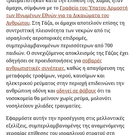
τραυματίστηκαν κατά την επίθεση της Χαμάς ήταν
άμαχοι, σύμφωνα με το
Γραφείο του Ύπατου Αρμοστή
των Ηνωμένων Εθνών για τα Δικαιώματα του
Ανθρώπου
. Στη Γάζα, οι άμαχοι αποτελούν επίσης τη
συντριπτική πλειονότητα των νεκρών από τις
ισραηλινές αεροπορικές επιδρομές,
συμπεριλαμβανομένων περισσότερων από 700
παιδιών. Ο συνεχιζόμενος αποκλεισμός της Γάζας έχει
οδηγήσει σε προειδοποιήσεις για
σοβαρές
ανθρωπιστικές συνέπειες
, καθώς η απαγόρευση της
μεταφοράς τροφίμων, νερού, καυσίμων και
ηλεκτρικού ρεύματος στην περιοχή επιδεινώνει την
ανθρώπινη οδύνη και
οδηγεί σε φόβους
ότι τα
νοσοκομεία θα μείνουν χωρίς ρεύμα, μολονότι
νοσηλεύουν χιλιάδες τραυματίες.
Εφαρμόστε αυτήν την προσέγγιση στις μελλοντικές
εξελίξεις, συμπεριλαμβανομένης της αναμενόμενης
χερσαίας επίθεσης του ισραηλινού στρατού στη