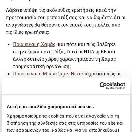
Λάβετε υπόψη τις ακόλουθες ερωτήσεις κατά την
προετοιμασία του ρεπορτάζ σας και να θυμάστε ότι οι
αναγνώστες θα θέτουν στον εαυτό τους πολλές από
τις ίδιες ερωτήσεις:
Ποια είναι η Χαμάς
, και πότε και πώς βρέθηκε
στην εξουσία στη Γάζα; Γιατί οι ΗΠΑ, η ΕΕ και
άλλες δυτικές χώρες χαρακτηρίζουν τη Χαμάς
τρομοκρατική οργάνωση;
Ποιος είναι ο Μπέντζαμιν Νετανιάχου
και πώς οι
πολιτικές της κυβέρνησής του –που περιγράφεται
ως η
πιο δεξιά στην ιστορία του κράτους του
Ισραήλ
– και οι ισραηλινοί εποικισμοί στη Δυτική
Όχθη έχουν επηρεάσει τις σχέσεις με τους
Αυτή η ιστοσελίδα χρησιμοποιεί cookies
Παλαιστίνιους; Ποια ήταν η αντίδραση της
Χρησιμοποιούμε τα cookies που είναι αναγκαία για τη
διεθνούς κοινότητας σε αυτές τις πολιτικές;
διατήρηση της σύνδεσής σας στις υπηρεσίες του site και
Ποια είναι η
ιστορία της Γάζας
; Γιατί το Ισραήλ
των εφαρμογών του, καθώς και για να αποθηκεύουμε