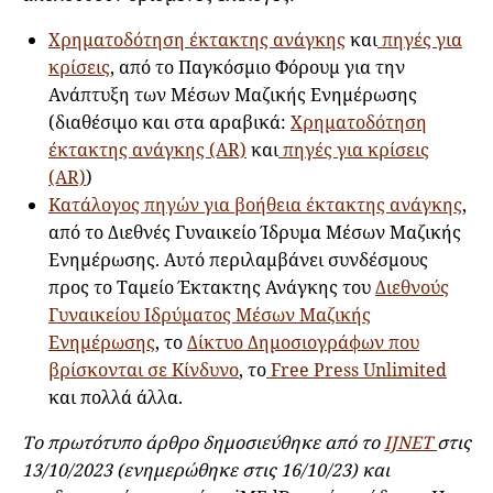
Χρηματοδότηση έκτακτης ανάγκης
και
πηγές για
κρίσεις
, από το Παγκόσμιο Φόρουμ για την
Ανάπτυξη των Μέσων Μαζικής Ενημέρωσης
(διαθέσιμο και στα αραβικά:
Χρηματοδότηση
έκτακτης ανάγκης (AR)
και
πηγές για κρίσεις
(AR)
)
Κατάλογος πηγών για βοήθεια έκτακτης ανάγκης
,
από το Διεθνές Γυναικείο Ίδρυμα Μέσων Μαζικής
Ενημέρωσης. Αυτό περιλαμβάνει συνδέσμους
προς το Ταμείο Έκτακτης Ανάγκης του
Διεθνούς
Γυναικείου Ιδρύματος Μέσων Μαζικής
Ενημέρωσης
, το
Δίκτυο Δημοσιογράφων που
βρίσκονται σε Κίνδυνο
, το
Free Press Unlimited
και πολλά άλλα.
Το πρωτότυπο άρθρο δημοσιεύθηκε από το
IJNET
στις
13/10/2023 (
ενημερώθηκε στις 16/10/23) και