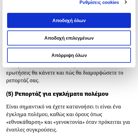
Ρυθμίσεις cookies
πηγαίνει πίσω χιλιάδες χρόνια, και περιπλέκεται από
πολέμους, θρησκείες και άλλους παράγοντες.
Αποδοχή όλων
Μαθαίνοντας την ιστορία καθώς και το πιο άμεσο
πλαίσιο θα καταφέρετε να κατανοήσετε καλύτερα τις
Αποδοχή επιλεγμένων
μελλοντικές εξελίξεις και να προβλέψετε πώς μπορεί
να εξελιχθεί η σύγκρουση από εδώ και πέρα.
Απόρριψη όλων
Χρησιμοποιήστε αυτά που μαθαίνετε για να
καθορίσετε από ποιους θα πάρετε συνεντεύξεις, ποιες
ερωτήσεις θα κάνετε και πώς θα διαμορφώσετε το
ρεπορτάζ σας.
(5) Ρεπορτάζ για εγκλήματα πολέμου
Είναι σημαντικό να έχετε κατανοήσει τι είναι ένα
έγκλημα πολέμου, καθώς και όρους όπως
«εθνοκάθαρση» και «γενοκτονία» όταν πρόκειται για
ένοπλες συγκρούσεις.