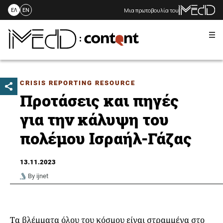
Μια πρωτοβουλία του
ΕΛ
EN
Me
Skip
to
content
CRISIS REPORTING RESOURCE
Προτάσεις και πηγές
για την κάλυψη του
πολέμου Ισραήλ-Γάζας
13.11.2023
By ijnet
Τα βλέμματα όλου του κόσμου είναι στραμμένα στο