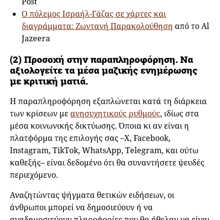
Post
Ο πόλεμος Ισραήλ-Γάζας σε χάρτες και
διαγράμματα: Ζωντανή Παρακολούθηση
από το Al
Jazeera
(2) Προσοχή στην παραπληροφόρηση. Να
αξιολογείτε τα μέσα μαζικής ενημέρωσης
με κριτική ματιά.
Η παραπληροφόρηση εξαπλώνεται κατά τη διάρκεια
των κρίσεων με
ανησυχητικούς ρυθμούς
, ιδίως στα
μέσα κοινωνικής δικτύωσης. Όποια κι αν είναι η
πλατφόρμα της επιλογής σας –X, Facebook,
Instagram, TikTok, WhatsApp, Telegram, και ούτω
καθεξής– είναι δεδομένο ότι θα συναντήσετε ψευδές
περιεχόμενο.
Αναζητώντας ψήγματα θετικών ειδήσεων, οι
άνθρωποι μπορεί να δημοσιεύουν ή να
αναδημοσιεύουν πληροφορίες που θα ήθελαν να είναι