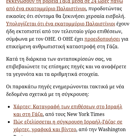
εκκενώσουν τη βόρεια Γάζα μέσα σε 24 ώρες πάνω
από ένα εκατομμύριο Παλαιστίνιοι
, πυροδοτώντας
εικασίες ότι σύντομα θα ξεκινήσει χερσαία εισβολή.
Υπολογίζεται ότι ένα εκατομμύριο Παλαιστίνιοι
έχουν
ήδη εκτοπιστεί από τον τελευταίο γύρο επιθέσεων,
σύμφωνα με τον ΟΗΕ. Ο ΟΗΕ έχει
προειδοποιήσει
για
επικείμενη ανθρωπιστική καταστροφή στη Γάζα.
Κατά τη διάρκεια των ανταποκρίσεών σας, να
επιβεβαιώνετε τις επίσημες πηγές και να αναφέρετε
τα γεγονότα και τα αριθμητικά στοιχεία.
Οι παρακάτω πηγές ενημερώνονται τακτικά με νέα
δεδομένα σχετικά με τη σύγκρουση:
Χάρτες: Καταγραφή των επιθέσεων στο Ισραήλ
και στη Γάζα
, από τους New York Times
Πώς εξελίσσεται η σύγκρουση Ισραήλ-Γάζας σε
χάρτες, γραφικά και βίντεο
, από την Washington