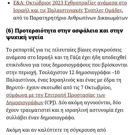
Ε&Α: Οκτώβριος 2023 Εχθροπραξίες ανάμεσα στο
Ισραήλ και τις Παλαιστινιακές Ένοπλες Ομάδες
,
από το Παρατηρητήριο Ανθρωπίνων Δικαιωμάτων
(6) Προτεραιότητα στην ασφάλεια και στην
ψυχική υγεία
Το ρεπορτάζ για τις τελευταίες βίαιες συγκρούσεις
ανάμεσα στο Ισραήλ και τη Γάζα έχει ήδη αποδειχθεί
επικίνδυνο για τους δημοσιογράφους που βρίσκονται
στην περιοχή. Τουλάχιστον 12 δημοσιογράφοι –10
Παλαιστίνιοι, ένας Ισραηλινός και ένας με έδρα τη
Βηρυτό– έχουν σκοτωθεί από τις 7 Οκτωβρίου,
σύμφωνα με την Επιτροπή Προστασίας των
Δημοσιογράφων
(CPJ). Δύο ακόμη αγνοούνται, δύο
έχουν τραυματιστεί και η ισραηλινή αστυνομία έχει
συλλάβει έναν δημοσιογράφο.
Ακόμη και αν καλύπτετε τη σύγκρουση από