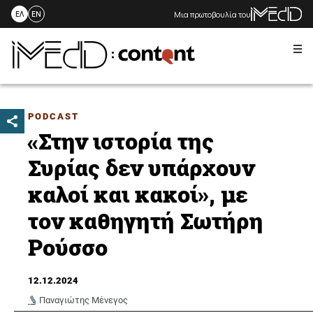
Μια πρωτοβουλία του
ΕΛ
EN
Me
Skip
to
content
PODCAST
«Στην ιστορία της
Συρίας δεν υπάρχουν
καλοί και κακοί», με
τον καθηγητή Σωτήρη
Ρούσσο
12.12.2024
Παναγιώτης Μένεγος