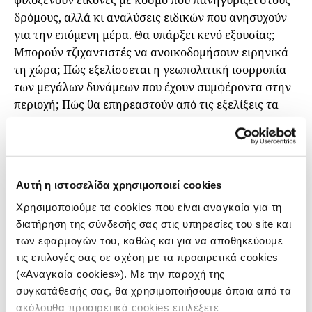
δρόμους, αλλά κι αναλύσεις ειδικών που ανησυχούν
για την επόμενη μέρα. Θα υπάρξει κενό εξουσίας;
Μπορούν τζιχαντιστές να ανοικοδομήσουν ειρηνικά
τη χώρα; Πώς εξελίσσεται η γεωπολιτική ισορροπία
των μεγάλων δυνάμεων που έχουν συμφέροντα στην
περιοχή; Πώς θα επηρεαστούν από τις εξελίξεις τα
ανοιχτά πολεμικά μέτωπα από τη Μέση Ανατολή ως
την Ουκρανία;
Ο Σωτήρης Ρούσσος, καθηγητής του Πανεπιστημίου
Πελοποννήσου με αντικείμενο Διεθνείς Σχέσεις και
Αυτή η ιστοσελίδα χρησιμοποιεί cookies
Θρησκείας στη Μέση Ανατολή, μας βοηθά να
Χρησιμοποιούμε τα cookies που είναι αναγκαία για τη
ξετυλίξουμε το κουβάρι…
διατήρηση της σύνδεσής σας στις υπηρεσίες του site και
των εφαρμογών του, καθώς και για να αποθηκεύουμε
τις επιλογές σας σε σχέση με τα προαιρετικά cookies
ΟΛΑ ΤΑ PODCAST
(«Αναγκαία cookies»). Με την παροχή της
συγκατάθεσής σας, θα χρησιμοποιήσουμε όποια από τα
ακόλουθα προαιρετικά cookies επιλέξετε