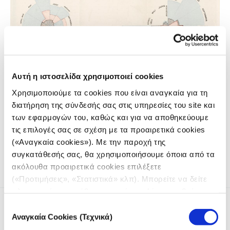
Αυτή η ιστοσελίδα χρησιμοποιεί cookies
Χρησιμοποιούμε τα cookies που είναι αναγκαία για τη
διατήρηση της σύνδεσής σας στις υπηρεσίες του site και
των εφαρμογών του, καθώς και για να αποθηκεύουμε
Ο Κωνσταντίνος Μουρλάς, Αναπλ. Καθηγητής ΕΜΜΕ –
τις επιλογές σας σε σχέση με τα προαιρετικά cookies
ΕΚΠΑ, γράφει για τη νέα εποχή στη δημοσιογραφία.
(«Αναγκαία cookies»). Με την παροχή της
συγκατάθεσής σας, θα χρησιμοποιήσουμε όποια από τα
1
2
3
ακόλουθα προαιρετικά cookies επιλέξετε
Page
Page
Page
(«Προτιμήσεις», «Στατιστικά» κλπ). Μπορείτε να δείτε
πληροφορίες για κάθε κατηγορία cookies μεταβαίνοντας
στην
Πολιτική Cookies
του site μας.
Επιλογή
Αναγκαία Cookies (Τεχνικά)
συγκατάθεσης