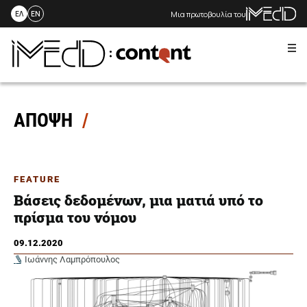
Μια πρωτοβουλία του
ΕΛ
EN
Me
Skip
to
content
ΑΠΟΨΗ
FEATURE
Βάσεις δεδομένων, μια ματιά υπό το
πρίσμα του νόμου
09.12.2020
Ιωάννης Λαμπρόπουλος