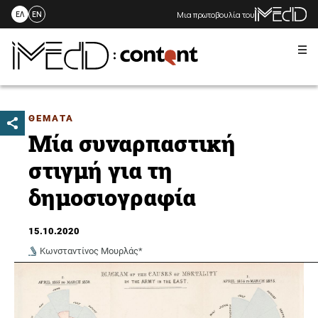
Μια πρωτοβουλία του
ΕΛ
EN
Me
Skip
to
content
ΘΕΜΑΤΑ
Μία συναρπαστική
στιγμή για τη
δημοσιογραφία
15.10.2020
Κωνσταντίνος Μουρλάς*