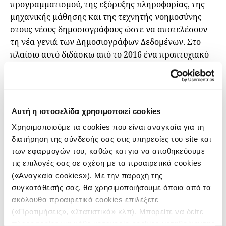
προγραμματισμού, της εξόρυξης πληροφορίας, της
μηχανικής μάθησης και της τεχνητής νοημοσύνης
στους νέους δημοσιογράφους ώστε να αποτελέσουν
τη νέα γενιά των Δημοσιογράφων Δεδομένων. Στο
πλαίσιο αυτό διδάσκω από το 2016 ένα προπτυχιακό
μάθημα “Ανάλυση Δεδομένων στη Δημοσιογραφία” με
εισαγωγικές έννοιες επεξεργασίας μεγάλων
δεδομένων και υπολογιστικών τεχνικών μέσω της
γλώσσας προγραμματισμού Python, ενώ συντονίζω
Αυτή η ιστοσελίδα χρησιμοποιεί cookies
την κατεύθυνση ειδίκευσης σε μεταπτυχιακό επίπεδο
Χρησιμοποιούμε τα cookies που είναι αναγκαία για τη
με τίτλο “Η Επιστήμη των Δεδομένων στη
διατήρηση της σύνδεσής σας στις υπηρεσίες του site και
Δημοσιογραφία και την Επικοινωνία” από το ακαδ.
των εφαρμογών του, καθώς και για να αποθηκεύουμε
έτος 2018-2019.
τις επιλογές σας σε σχέση με τα προαιρετικά cookies
(«Αναγκαία cookies»). Με την παροχή της
ΑΝΑΛΥΣΗ ΔΕΔΟΜΕΝΩΝ
Τι λέει η στατιστική για την καριέρα του
συγκατάθεσής σας, θα χρησιμοποιήσουμε όποια από τα
Στέφανου Τσιτσιπά
ακόλουθα προαιρετικά cookies επιλέξετε
(«Προτιμήσεις», «Στατιστικά» κλπ). Μπορείτε να δείτε
16.11.2020
πληροφορίες για κάθε κατηγορία cookies μεταβαίνοντας