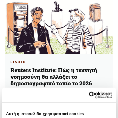
ΕΙΔΗΣΗ
Reuters Institute: Πώς η τεχνητή
νοημοσύνη θα αλλάξει το
δημοσιογραφικό τοπίο το 2026
12.01.2026
Έλλη Κωστίκα
Αυτή η ιστοσελίδα χρησιμοποιεί cookies
Η τεχνητή νοημοσύνη αναδιαμορφώνει τη