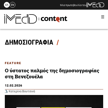
Μια πρωτοβουλία του
ΕΛ
EN
Me
Skip
to
content
ΔΗΜΟΣΙΟΓΡΑΦΙΑ
FEATURE
Ο ύστατος παλμός της δημοσιογραφίας
στη Βενεζουέλα
12.02.2026
Κατερίνα Βουτσινά