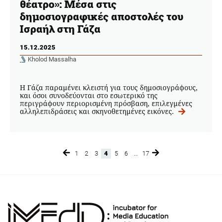
θέατρο»: Μέσα στις
δημοσιογραφικές αποστολές του
Ισραήλ στη Γάζα
15.12.2025
Kholod Massalha
Η Γάζα παραμένει κλειστή για τους δημοσιογράφους,
και όσοι συνοδεύονται στο εσωτερικό της
περιγράφουν περιορισμένη πρόσβαση, επιλεγμένες
αλληλεπιδράσεις και σκηνοθετημένες εικόνες.
1
2
3
4
5
6
…
17
Page
Page
Page
Page
Page
Page
Page