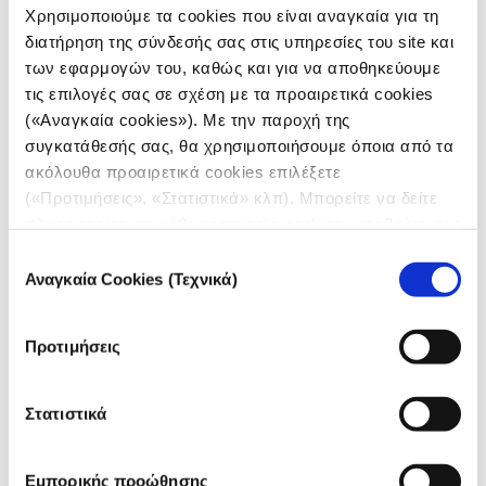
δημοσιογραφία, από τον τρόπο με τον οποίο
Χρησιμοποιούμε τα cookies που είναι αναγκαία για τη
ανακαλύπτονται και επαληθεύονται οι ειδήσεις έως
τον τρόπο λειτουργίας και επιβίωσης των
διατήρηση της σύνδεσής σας στις υπηρεσίες του site και
ειδησεογραφικών γραφείων.
των εφαρμογών του, καθώς και για να αποθηκεύουμε
τις επιλογές σας σε σχέση με τα προαιρετικά cookies
(«Αναγκαία cookies»). Με την παροχή της
συγκατάθεσής σας, θα χρησιμοποιήσουμε όποια από τα
ακόλουθα προαιρετικά cookies επιλέξετε
(«Προτιμήσεις», «Στατιστικά» κλπ). Μπορείτε να δείτε
πληροφορίες για κάθε κατηγορία cookies μεταβαίνοντας
στην
Πολιτική Cookies
του site μας.
Επιλογή
Αναγκαία Cookies (Τεχνικά)
συγκατάθεσης
Προτιμήσεις
Στατιστικά
FEATURE
Χιούμορ και επιβίωση: τα
Εμπορικής προώθησης