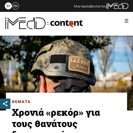
Μια πρωτοβουλία του
ΕΛ
EN
Me
Skip
to
content
ΘΕΜΑΤΑ
Χρονιά «ρεκόρ» για
τους θανάτους