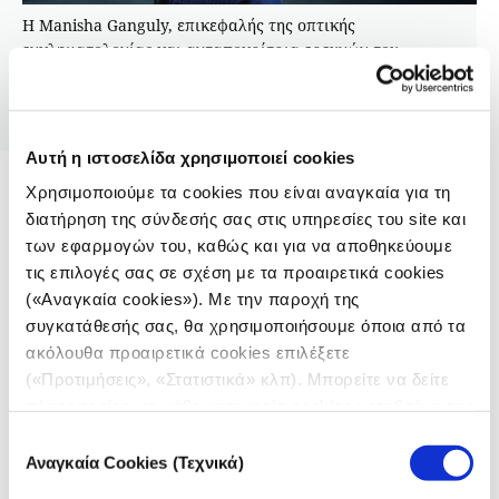
Η Manisha Ganguly, επικεφαλής της οπτικής
εγκληματολογίας και ανταποκρίτρια ερευνών του
Guardian, μίλησε στο iMEdD κατά τη διάρκεια του Διεθνούς
Φόρουμ Δημοσιογραφίας 2024 για την κάλυψη του πολέμου
στη Γάζα μέσω OSINT.
Αυτή η ιστοσελίδα χρησιμοποιεί cookies
Χρησιμοποιούμε τα cookies που είναι αναγκαία για τη
Επιθέσεις σε όλον τον κόσμο – Οι
διατήρηση της σύνδεσής σας στις υπηρεσίες του site και
freelancers στο στόχαστρο
των εφαρμογών του, καθώς και για να αποθηκεύουμε
τις επιλογές σας σε σχέση με τα προαιρετικά cookies
Το Σουδάν και το Πακιστάν κατατάσσονται στη
(«Αναγκαία cookies»). Με την παροχή της
δεύτερη θέση διεθνώς, με έξι περιπτώσεις νεκρών
συγκατάθεσής σας, θα χρησιμοποιήσουμε όποια από τα
δημοσιογράφων να στοιχειοθετούνται σε κάθε χώρα.
ακόλουθα προαιρετικά cookies επιλέξετε
Στην πρώτη περίπτωση, ένας αιματηρός εμφύλιος
(«Προτιμήσεις», «Στατιστικά» κλπ). Μπορείτε να δείτε
μαίνεται εδώ και δύο χρόνια. Το Πακιστάν δεν είχε
πληροφορίες για κάθε κατηγορία cookies μεταβαίνοντας
νεκρό δημοσιογράφο από το 2021, ωστόσο η
στην
Πολιτική Cookies
του site μας.
Επιλογή
«πολιτική αναταραχή και η λογοκρισία
Αναγκαία Cookies (Τεχνικά)
συγκατάθεσης
εκτοξεύθηκαν», όπως αναφέρει η έκθεση της