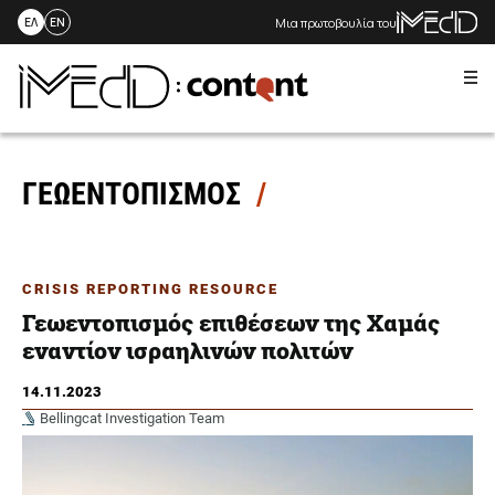
Μια πρωτοβουλία του
ΕΛ
EN
Me
Skip
to
content
ΓΕΩΕΝΤΟΠΙΣΜΟΣ
CRISIS REPORTING RESOURCE
Γεωεντοπισμός επιθέσεων της Χαμάς
εναντίον ισραηλινών πολιτών
14.11.2023
Bellingcat Investigation Team