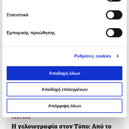
Ειδικοί από την Ινδία, τη Λευκορωσία, τη Νιγηρία, το
Στατιστικά
Μάλι, την Παραγουάη και τις Φιλιππίνες εξηγούν πώς
δημιουργούν εργαλεία για να γεφυρώσουν το χάσμα
ανάμεσα στις αίθουσες σύνταξης και στο κοινό.
Εμπορικής προώθησης
Ρυθμίσεις cookies
Αποδοχή όλων
Αποδοχή επιλεγμένων
Απόρριψη όλων
FEATURE
Η γελοιογραφία στον Τύπο: Από το