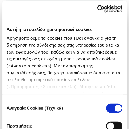
Αυτή η ιστοσελίδα χρησιμοποιεί cookies
Χρησιμοποιούμε τα cookies που είναι αναγκαία για τη
διατήρηση της σύνδεσής σας στις υπηρεσίες του site και
των εφαρμογών του, καθώς και για να αποθηκεύουμε
τις επιλογές σας σε σχέση με τα προαιρετικά cookies
(«Αναγκαία cookies»). Με την παροχή της
συγκατάθεσής σας, θα χρησιμοποιήσουμε όποια από τα
ακόλουθα προαιρετικά cookies επιλέξετε
FEATURE
(«Προτιμήσεις», «Στατιστικά» κλπ). Μπορείτε να δείτε
Πρωτοπόροι που αγωνίζονται να
πληροφορίες για κάθε κατηγορία cookies μεταβαίνοντας
διατηρήσουν τις γλώσσες τους
στην
Πολιτική Cookies
του site μας.
Επιλογή
ζωντανές στην εποχή του ΑΙ
Αναγκαία Cookies (Τεχνικά)
συγκατάθεσης
07.08.2025
Gretel Kahn
Προτιμήσεις