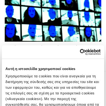
Η ευρύτητα των δεδομένων εκπαίδευσης, οι έλεγχοι
ποιότητας και η διακυβέρνηση της τεχνολογίας
Αυτή η ιστοσελίδα χρησιμοποιεί cookies
Χρησιμοποιούμε τα cookies που είναι αναγκαία για τη
διατήρηση της σύνδεσής σας στις υπηρεσίες του site και
των εφαρμογών του, καθώς και για να αποθηκεύουμε
τις επιλογές σας σε σχέση με τα προαιρετικά cookies
(«Αναγκαία cookies»). Με την παροχή της
Το iMEdD είναι ένας μη κερδοσκοπικός δημοσιογραφικός
συγκατάθεσής σας, θα χρησιμοποιήσουμε όποια από τα