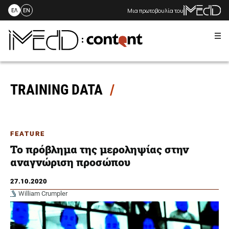
Μια πρωτοβουλία του
ΕΛ
EN
Me
Skip
to
content
TRAINING DATA
FEATURE
Το πρόβλημα της μεροληψίας στην
αναγνώριση προσώπου
27.10.2020
William Crumpler