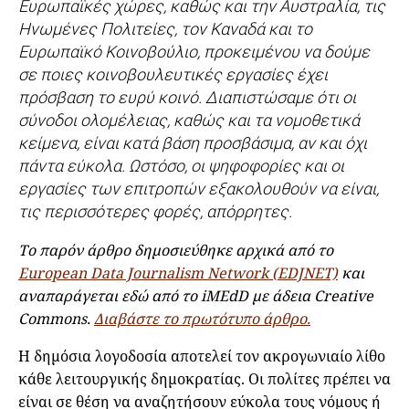
Ευρωπαϊκές χώρες, καθώς και την Αυστραλία, τις
Ηνωμένες Πολιτείες, τον Καναδά και το
Ευρωπαϊκό Κοινοβούλιο, προκειμένου να δούμε
σε ποιες κοινοβουλευτικές εργασίες έχει
πρόσβαση το ευρύ κοινό. Διαπιστώσαμε ότι οι
σύνοδοι ολομέλειας, καθώς και τα νομοθετικά
κείμενα, είναι κατά βάση προσβάσιμα, αν και όχι
πάντα εύκολα. Ωστόσο, οι ψηφοφορίες και οι
εργασίες των επιτροπών εξακολουθούν να είναι,
τις περισσότερες φορές, απόρρητες.
Το παρόν άρθρο δημοσιεύθηκε αρχικά από το
European Data Journalism Network (EDJNET)
και
αναπαράγεται εδώ από το iMEdD με άδεια Creative
Commons.
Διαβάστε το πρωτότυπο άρθρο.
Η δημόσια λογοδοσία αποτελεί τον ακρογωνιαίο λίθο
κάθε λειτουργικής δημοκρατίας. Οι πολίτες πρέπει να
είναι σε θέση να αναζητήσουν εύκολα τους νόμους ή