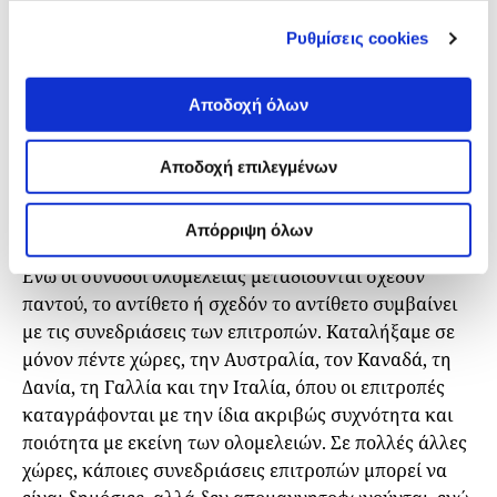
πρόσβαση στα επίσημα αρχεία είναι δύσκολη. Για
παράδειγμα, προσπαθήσαμε να μελετήσουμε τα
Ρυθμίσεις cookies
αρχεία της Ιταλίας, μιας χώρας που έχει μεταβεί με
επιτυχία από τη χρήση απαρχαιωμένων μεθόδων στη
Αποδοχή όλων
λειτουργία σχεδόν εξολοκλήρου ψηφιακά, αλλά μετά
από ώρες αναζήτησης, δεν καταφέραμε να
Αποδοχή επιλεγμένων
εντοπίσουμε τη θέση των αρχείων στις κυβερνητικές
ιστοσελίδες τους, θέμα που αποτελεί από μόνο του
πρόβλημα.
Απόρριψη όλων
Ενώ οι σύνοδοι ολομέλειας μεταδίδονται σχεδόν
παντού, το αντίθετο ή σχεδόν το αντίθετο συμβαίνει
με τις συνεδριάσεις των επιτροπών. Καταλήξαμε σε
μόνον πέντε χώρες, την Αυστραλία, τον Καναδά, τη
Δανία, τη Γαλλία και την Ιταλία, όπου οι επιτροπές
καταγράφονται με την ίδια ακριβώς συχνότητα και
ποιότητα με εκείνη των ολομελειών. Σε πολλές άλλες
χώρες, κάποιες συνεδριάσεις επιτροπών μπορεί να