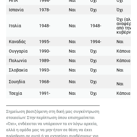
ΗΠΑ
1994-
Ναι
Όχι
Όχι
Ισπανία
1978-
Ναι
Όχι
Όχι
Όχι (αλλά
αναφέρετ
Ιταλία
1948-
Ναι
1948-
από την
κυβέρνησ
Καναδάς
1995-
Ναι
1994-
Ναι
Ουγγαρία
1990-
Ναι
Όχι
Κάποιες
Πολωνία
1989-
Ναι
Όχι
Κάποιες
Σλοβακία
1993-
Ναι
Όχι
Ναι
Σουηδία
1968-
Ναι
Όχι
Ναι
Τσεχία
1991-
Ναι
Όχι
Κάποιες
Σημείωση βασιζόμενη στη δική μας συγκέντρωση
στοιχείων: Στην περίπτωση όπου επισημαίνεται
«Όχι», ενδέχεται να υπάρχουν τα εν λόγω αρχεία,
αλλά η ομάδα μας να μην ήταν σε θέση να έχει
πρόσβαση σε αυτά ή να εντοπίσει συνδέσμους για