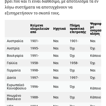
βρει πού και τι είναι διαθέσιμο, με αποτέλεσμα τα εν
λόγω συστήματα να αποτυγχάνουν να
εξυπηρετήσουν το σκοπό τους.
Ψηφοφορ
Κείμενα
Πλήρη
με
ολομελειών
Ηχητικά
πρακτικά
ονομαστι
από
επιτροπής
κλήση
Αυστραλία
1901-
Ναι
1901-
Ναι
Αυστρία
1995-
Ναι
Όχι
Όχι
Βουλγαρία
1991-
Ναι
Όχι
Κάποιες
Γαλλία
1958-
Ναι
1958-
Όχι
Γερμανία
1998-
Ναι
Όχι
Ναι
Δανία
1997-
Ναι
1997-
Όχι
Ευρωπαϊκό
1996-
Ναι
Όχι
Κοινοβούλιο
Κάποιες
Ηνωμένο
1988-
Ναι
Όχι
Κάποιες
Βασίλειο