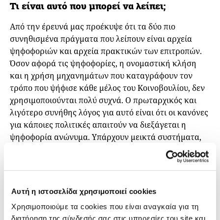
Τι είναι αυτό που μπορεί να λείπει;
Από την έρευνά μας προέκυψε ότι τα δύο πιο
συνηθισμένα πράγματα που λείπουν είναι αρχεία
ψηφοφοριών και αρχεία πρακτικών των επιτροπών.
Όσον αφορά τις ψηφοφορίες, η ονομαστική κλήση
και η χρήση μηχανημάτων που καταγράφουν τον
τρόπο που ψήφισε κάθε μέλος του Κοινοβουλίου, δεν
χρησιμοποιούνται πολύ συχνά. Ο πρωταρχικός και
λιγότερο συνήθης λόγος για αυτό είναι ότι οι κανόνες
για κάποιες πολιτικές απαιτούν να διεξάγεται η
ψηφοφορία ανώνυμα. Υπάρχουν μεικτά συστήματα,
όπως της Πολωνίας, της Τσεχίας, της Βουλγαρίας και
της Ουγγαρίας, καθώς και εν μέρει του Ευρωπαϊκού
Κοινοβουλίου, όπου η ψηφοφορία πραγματοποιείται
συνήθως μέσω μηχανημάτων, αλλά σε κάποιους
Αυτή η ιστοσελίδα χρησιμοποιεί cookies
τομείς, όπως είναι οι αποφάσεις σχετικά με
Χρησιμοποιούμε τα cookies που είναι αναγκαία για τη
διορισμούς, απαιτούν μυστική ψηφοφορία. Υπάρχουν
διατήρηση της σύνδεσής σας στις υπηρεσίες του site και