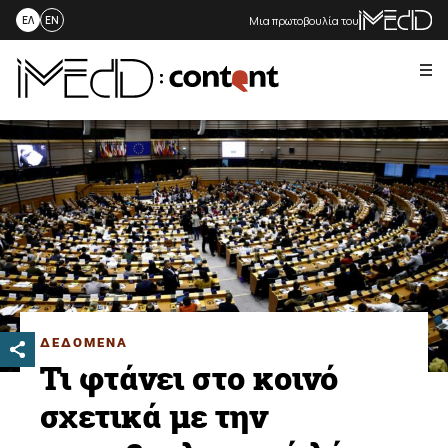
Μια πρωτοβουλία του
ΕΛ
EN
Me
Skip
to
content
ΔΕΔΟΜΕΝΑ
Τι φτάνει στο κοινό
σχετικά με την