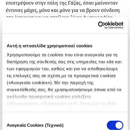
επιστρέψουν στην πόλη της Γάζας, όπου μαίνονταν
έντονες μάχες, μόνο και μόνο για να βρουν σύνδεση
στο ίντερνετ και να στείλουν λίγες φωτογραφίες.
«Δεν είναι απλά αποκομμένοι από τον έξω κόσμο, από
εμάς, από τους εκδότες τους, από τα μέσα
ενημέρωσης, αλλά υποβάλλονται και σε τεράστιο
Αυτή η ιστοσελίδα χρησιμοποιεί cookies
κίνδυνο μόνο και μόνο για να επικοινωνήσουν»,
αναφέρει.
Χρησιμοποιούμε τα cookies που είναι αναγκαία για τη
διατήρηση της σύνδεσής σας στις υπηρεσίες του site και
Όσο για τις ακραίες συνθήκες κάτω από τις οποίες
των εφαρμογών του, καθώς και για να αποθηκεύουμε
εργάζονται οι δημοσιογράφοι, ο Dagher ανέφερε ότι
τις επιλογές σας σε σχέση με τα προαιρετικά cookies
δεν κοιμούνται σχεδόν καθόλου. «Όταν νιώσουν
(«Αναγκαία cookies»). Με την παροχή της
εξαντλημένοι, ακουμπούν το κεφάλι τους στο κρεβάτι
συγκατάθεσής σας, θα χρησιμοποιήσουμε όποια από τα
για να κοιμηθούν για λίγο, όμως βρίσκονται διαρκώς
ακόλουθα προαιρετικά cookies επιλέξετε
σε κατάσταση υπνηλίας και σωματικής και ψυχικής
(«Προτιμήσεις», «Στατιστικά» κλπ). Μπορείτε να δείτε
εξουθένωσης. Επιπλέον, δεν υπάρχουν καύσιμα στα
πληροφορίες για κάθε κατηγορία cookies μεταβαίνοντας
αυτοκίνητά τους, οπότε για να μιλήσουν με τις πηγές
στην
Πολιτική Cookies
του site μας.
Επιλογή
τους πρέπει να πάνε με τα πόδια. Όταν ανάβουν τα
Αναγκαία Cookies (Τεχνικά)
συγκατάθεσης