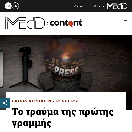
Μια πρωτοβουλία του
ΕΛ
EN
Me
Skip
to
content
CRISIS REPORTING RESOURCE
Το τραύμα της πρώτης
γραμμής