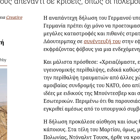
τους απέναντι σε κρίσεις, όπως οι πόλεμο
εια
Creative
H αναπάντεχη δήλωση του Γερμανού υπο
Γερμανία πρέπει όχι μόνο να προετοιμαστ
μεγάλες καταστροφές και πιθανές στρατ
Λάουτερμπαχ σε
συνέντευξή του
στην εφ
τή
εκφράζοντας φόβους για μια ενδεχόμενη
shby
Και μάλιστα πρόσθεσε: «Χρειαζόμαστε, 
υγειονομικής περίθαλψης, ειδικά καθώςη
την περίθαλψη τραυματιών από άλλες χώ
αμοιβαίας συνδρομής του ΝΑΤΟ, όσο απίθ
ιδέες με ειδικούς της Μπούντεσβερ και
Εσωτερικών. Περιμένω ότι θα παρουσιάσ
εγκριθεί αμέσως από το υπουργικό συμβ
Η δήλωση προκάλεσε αίσθηση και ίσως 
κάποιους. Στα τέλη του Μαρτίου, όμως,
Πολωνίας, Ντόναλντ Τουσκ, ήρθε να κρο