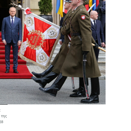
κ
 της
28