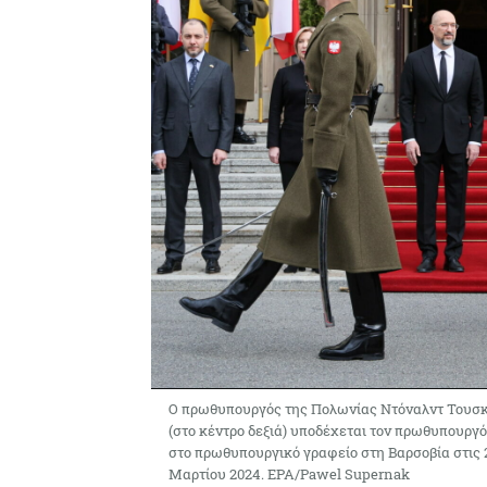
Ο πρωθυπουργός της Πολωνίας Ντόναλντ Τουσ
(στο κέντρο δεξιά) υποδέχεται τον πρωθυπουργό
στο πρωθυπουργικό γραφείο στη Βαρσοβία στις 
Μαρτίου 2024. EPA/Pawel Supernak