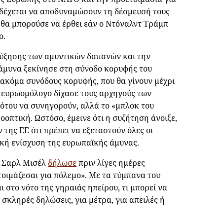
νδέχεται να αποδυναμώσουν τη δέσμευσή τους
 θα μπορούσε να έρθει εάν ο Ντόναλντ Τράμπ
ο.
αύξησης των αμυντικών δαπανών και την
άμυνα ξεκίνησε στη σύνοδο κορυφής του
ς ακόμα συνόδους κορυφής, που θα γίνουν μέχρι
ό ευρωομόλογο δίχασε τους αρχηγούς των
Νότου να συνηγορούν, αλλά το «μπλοκ του
οοπτική. Ωστόσο, έμεινε ότι η συζήτηση άνοιξε,
της ΕΕ ότι πρέπει να εξεταστούν όλες οι
ική ενίσχυση της ευρωπαϊκής άμυνας.
υ Σαρλ Μισέλ
δήλωσε
πριν λίγες ημέρες
τοιμάζεσαι για πόλεμο». Με τα τύμπανα του
 στο νότο της γηραιάς ηπείρου, τι μπορεί να
α σκληρές δηλώσεις, για μέτρα, για απειλές ή