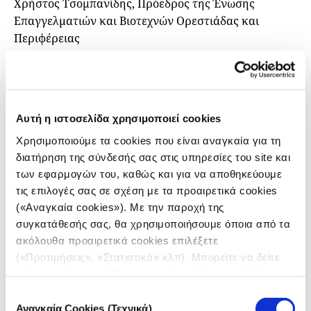
Χρήστος Τσομπανίδης, Πρόεδρος της Ένωσης
Επαγγελματιών και Βιοτεχνών Ορεστιάδας και
Περιφέρειας
Χρήστος Κισσούδης, Πρόεδρος Κοινότητας
Μεταξάδων
Το ηχητικό ντοκιμαντέρ
Αυτή η ιστοσελίδα χρησιμοποιεί cookies
Χρησιμοποιούμε τα cookies που είναι αναγκαία για τη
Ο δημοσιογράφος Απόστολος Στάικος και ο
διατήρηση της σύνδεσής σας στις υπηρεσίες του site και
ηχολήπτης Γιωργής Σαραντινός έκαναν ένα
των εφαρμογών του, καθώς και για να αποθηκεύουμε
οδοιπορικό στα χωριά του βόρειου Έβρου,
τις επιλογές σας σε σχέση με τα προαιρετικά cookies
προσπαθώντας να κατανοήσουν πώς είναι η ζωή πίσω
(«Αναγκαία cookies»). Με την παροχή της
από τον φράχτη. Όταν πέφτουν τα φώτα της
συγκατάθεσής σας, θα χρησιμοποιήσουμε όποια από τα
δημοσιότητας και μένουν τα προβλήματα της
ακόλουθα προαιρετικά cookies επιλέξετε
δημογραφικής κατάρρευσης, της εγκατάλειψης, της
(«Προτιμήσεις», «Στατιστικά» κλπ). Μπορείτε να δείτε
ανεργίας και της έλλειψης ευκαιριών. Παράλληλα,
πληροφορίες για κάθε κατηγορία cookies μεταβαίνοντας
όμως, γνώρισαν και τους ακρίτες κατοίκους. Μπήκαν
στην
Πολιτική Cookies
του site μας.
Επιλογή
στα σπίτια τους, άκουσαν τα τραγούδια τους,
Αναγκαία Cookies (Τεχνικά)