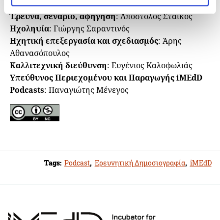
Έρευνα, σενάριο, αφήγηση
: Απόστολος Στάικος
Ηχοληψία
: Γιώργης Σαραντινός
Ηχητική επεξεργασία και σχεδιασμός
: Άρης
Αθανασόπουλος
Καλλιτεχνική διεύθυνση
: Ευγένιος Καλoφωλιάς
Υπεύθυνος Περιεχομένου και Παραγωγής iMEdD
Podcasts
: Παναγιώτης Μένεγος
Tags:
Podcast
,
Ερευνητική Δημοσιογραφία
,
iMEdD