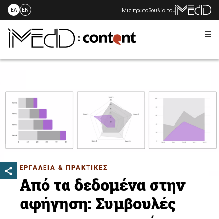
Μια πρωτοβουλία του
ΕΛ
EN
Me
Skip
to
content
ΕΡΓΑΛΕΙΑ & ΠΡΑΚΤΙΚΕΣ
Από τα δεδομένα στην
αφήγηση: Συμβουλές