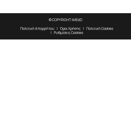
© COPYRIGHT iMEdD
Πολιτική Απορρήτου
Όροι Χρήσης
Πολιτική Cookies
Ρυθμίσεις Cookies