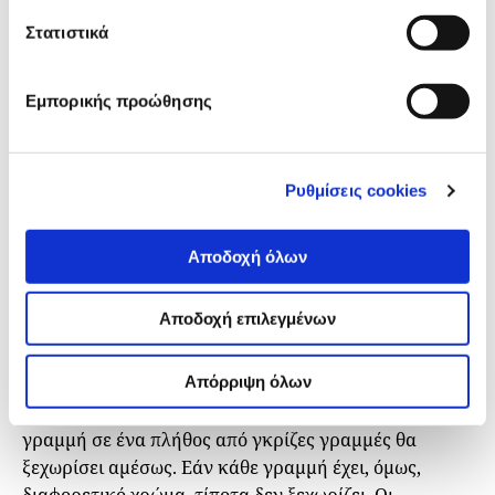
προγραμματισμένοι να εντοπίζουμε τη διαφορά, είτε
πρόκειται για ένα σχήμα ελαφρώς μεγαλύτερου
Στατιστικά
μεγέθους είτε για ένα περίεργο χρώμα.
Εμπορικής προώθησης
Ρυθμίσεις cookies
Αποδοχή όλων
Αποδοχή επιλεγμένων
Εικόνα: Στιγμιότυπο οθόνης από διαδικτυακό
σεμινάριο του Τζον Μπερν-Μέρντοχ
Απόρριψη όλων
Σε ένα γράφημα, αυτό σημαίνει ότι μια κόκκινη
γραμμή σε ένα πλήθος από γκρίζες γραμμές θα
ξεχωρίσει αμέσως. Εάν κάθε γραμμή έχει, όμως,
διαφορετικό χρώμα, τίποτα δεν ξεχωρίζει. Οι