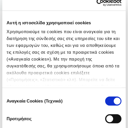
αναγνώστη;».
Αυτή η ιστοσελίδα χρησιμοποιεί cookies
Η χρωματική αντίθεση τραβάει την προσοχή
–αλλά μπορεί να λειτουργήσει
Χρησιμοποιούμε τα cookies που είναι αναγκαία για τη
αποπροσανατολιστικά
διατήρηση της σύνδεσής σας στις υπηρεσίες του site και
των εφαρμογών του, καθώς και για να αποθηκεύουμε
Για τον Μπερν-Μέρντοχ, το χρώμα στα γραφήματα
τις επιλογές σας σε σχέση με τα προαιρετικά cookies
είναι εξίσου σημαντικό με τις επιλογές του κειμένου.
(«Αναγκαία cookies»). Με την παροχή της
Βασιζόμενος στο βιβλίο του Κόλιν Γουέαρ (Colin
συγκατάθεσής σας, θα χρησιμοποιήσουμε όποια από τα
Ware) «
Visual Thinking for Design
», για να εξηγήσει
ακόλουθα προαιρετικά cookies επιλέξετε
πώς ο ανθρώπινος εγκέφαλος επεξεργάζεται τις
(«Προτιμήσεις», «Στατιστικά» κλπ). Μπορείτε να δείτε
οπτικές πληροφορίες, ο Μπερν-Μέρντοχ εξήγησε ότι
πληροφορίες για κάθε κατηγορία cookies μεταβαίνοντας
τα μάτια μας είναι σχεδιασμένα να ανιχνεύουν «χωρίς
στην
Πολιτική Cookies
του site μας.
Επιλογή
προσοχή», χαρακτηριστικά που ξεχωρίζουν όπως το
Αναγκαία Cookies (Τεχνικά)
συγκατάθεσης
χρώμα, το σχήμα, το μέγεθος και η κίνηση, τα οποία
αντιλαμβανόμαστε άμεσα, συχνά πριν καν να το
Προτιμήσεις
συνειδητοποιήσουμε. Από εξελικτική άποψη, είμαστε