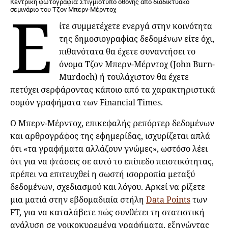
Κεντρική φωτογραφία: Στιγμιότυπο οθόνης από διαδικτυακό
Ε
σεμινάριο του Τζον Μπερν-Μέρντοχ
ίτε συμμετέχετε ενεργά στην κοινότητα
της δημοσιογραφίας δεδομένων είτε όχι,
πιθανότατα θα έχετε συναντήσει το
όνομα Τζον Μπερν-Μέρντοχ (John Burn-
Murdoch) ή τουλάχιστον θα έχετε
πετύχει σερφάροντας κάποιο από τα χαρακτηριστικά
σομόν γραφήματα των Financial Times.
Ο Μπερν-Μέρντοχ, επικεφαλής ρεπόρτερ δεδομένων
και αρθρογράφος της εφημερίδας, ισχυρίζεται απλά
ότι «τα γραφήματα αλλάζουν γνώμες», ωστόσο λέει
ότι για να φτάσεις σε αυτό το επίπεδο πειστικότητας,
πρέπει να επιτευχθεί η σωστή ισορροπία μεταξύ
δεδομένων, σχεδιασμού και λόγου. Αρκεί να ρίξετε
μια ματιά στην εβδομαδιαία στήλη
Data Points
των
FT, για να καταλάβετε πώς συνθέτει τη στατιστική
ανάλυση σε νοικοκυρεμένα γραφήματα, εξηγώντας