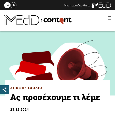
Μια πρωτοβουλία του
ΕΛ
EN
Me
Skip
to
content
ΑΠΟΨΗ/ ΣΧΟΛΙΟ
Ας προσέχουμε τι λέμε
23.12.2024