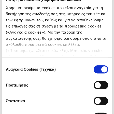
σημαντικό βοήθημα στις εργαστηριακές εξετάσεις
Χρησιμοποιούμε τα cookies που είναι αναγκαία για τη
αντίστροφης μεταγραφής αλυσιδωτής αντίδρασης
διατήρηση της σύνδεσής σας στις υπηρεσίες του site και
πολυμεράσης (μοριακό τεστ RT-PCR). Για την
των εφαρμογών του, καθώς και για να αποθηκεύουμε
υλοποίηση του συστήματος χρησιμοποιούνται
τις επιλογές σας σε σχέση με τα προαιρετικά cookies
απεικονιστικές εξετάσεις, οι οποίες έχουν
(«Αναγκαία cookies»). Με την παροχή της
αποθηκευτεί στο Κέντρο Δεδομένων Υγείας της
συγκατάθεσής σας, θα χρησιμοποιήσουμε όποια από τα
ΕΔΥΤΕ (έργο HARMONΙ), σύμφωνα με μνημόνιο
ακόλουθα προαιρετικά cookies επιλέξετε
συνεργασίας που έχει υπογραφεί με το υπουργείο
(«Προτιμήσεις», «Στατιστικά» κλπ). Μπορείτε να δείτε
Υγείας.
πληροφορίες για κάθε κατηγορία cookies μεταβαίνοντας
στην
Πολιτική Cookies
του site μας.
Επιλογή
Στο πλαίσιο του έργου δημιουργείται ένα σύνολο
Αναγκαία Cookies (Τεχνικά)
συγκατάθεσης
δεδομένων εκπαίδευσης με ανωνυμοποιημένες
αξονικές τομογραφίες, όπου η κάθε αξονική
αποτελείται από μια ακολουθία δισδιάστατων
Προτιμήσεις
ψηφιακών εικόνων. Το σύνολο δεδομένων
χρησιμοποιείται για την εκπαίδευση ενός συστήματος
Στατιστικά
βαθιάς μάθησης, έτσι ώστε «διαβάζοντας» μια
αξονική, το σύστημα να αποφαίνεται για την ύπαρξη