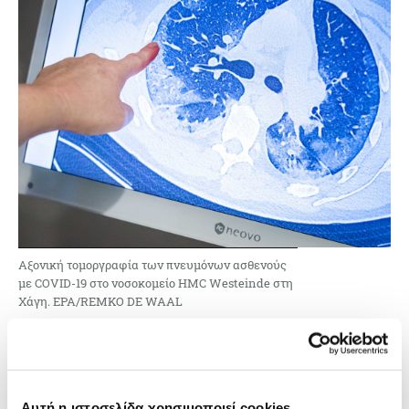
Αξονική τομοργραφία των πνευμόνων ασθενούς
με COVID-19 στο νοσοκομείο HMC Westeinde στη
Χάγη. EPA/REMKO DE WAAL
Η μέθοδος μπορεί να βελτιώσει την
αποτελεσματικότητα της διάγνωσης, ειδικά στα
πρώτα στάδια, αλλά και της αξιολόγησης της
θεραπείας των ασθενών, και να αποτελέσει
Αυτή η ιστοσελίδα χρησιμοποιεί cookies