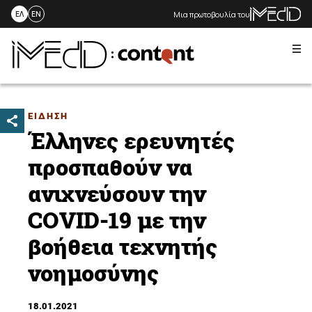
Μια πρωτοβουλία του
ΕΛ
EN
Me
Skip
to
content
ΕΙΔΗΣΗ
Έλληνες ερευνητές
προσπαθούν να
ανιχνεύσουν την
COVID-19 με την
βοήθεια τεχνητής
νοημοσύνης
18.01.2021