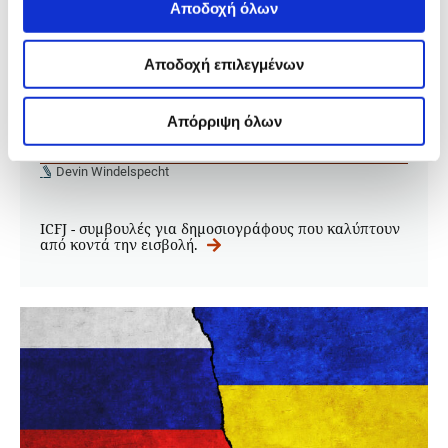
Αποδοχή όλων
ΟΥΚΡΑΝΙΑ
Συμβουλές για το ρεπορτάζ σχετικά
Αποδοχή επιλεγμένων
με την εισβολή της Ρωσίας στην
Ουκρανία
Απόρριψη όλων
07.03.2022
Devin Windelspecht
ICFJ - συμβουλές για δημοσιογράφους που καλύπτουν
από κοντά την εισβολή.