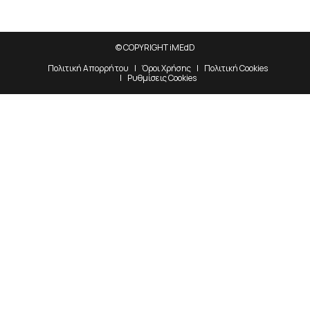
© COPYRIGHT iMEdD
Πολιτική Απορρήτου
Όροι Χρήσης
Πολιτική Cookies
Ρυθμίσεις Cookies