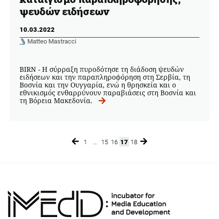
ψευδών ειδήσεων
10.03.2022
Matteo Mastracci
BIRN - H σύρραξη πυροδότησε τη διάδοση ψευδών
ειδήσεων και την παραπληροφόρηση στη Σερβία, τη
Βοσνία και την Ουγγαρία, ενώ η θρησκεία και ο
εθνικισμός ενθαρρύνουν παραβιάσεις στη Βοσνία και
τη Βόρεια Μακεδονία.
1
…
15
16
17
18
Page
Page
Page
Page
Page