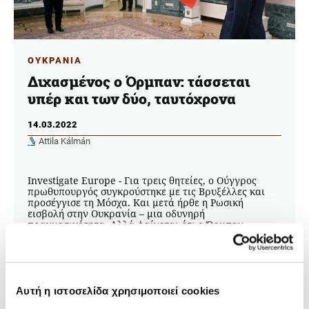
ΟΥΚΡΑΝΙΑ
Διχασμένος ο Όρμπαν: τάσσεται
υπέρ και των δύο, ταυτόχρονα
14.03.2022
Attila Kálmán
Investigate Europe - Για τρεις θητείες, ο Ούγγρος
πρωθυπουργός συγκρούστηκε με τις Βρυξέλλες και
προσέγγισε τη Μόσχα. Και μετά ήρθε η Ρωσική
εισβολή στην Ουκρανία – μια οδυνηρή
πραγματικότητα. Αλλά φαίνεται ότι ο Όρμπαν
εξακολουθεί να μην επιθυμεί να χάσει την εύνοια του
Πούτιν.
Αυτή η ιστοσελίδα χρησιμοποιεί cookies