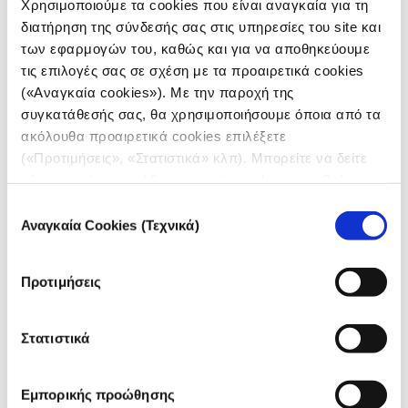
Χρησιμοποιούμε τα cookies που είναι αναγκαία για τη
διατήρηση της σύνδεσής σας στις υπηρεσίες του site και
των εφαρμογών του, καθώς και για να αποθηκεύουμε
τις επιλογές σας σε σχέση με τα προαιρετικά cookies
(«Αναγκαία cookies»). Με την παροχή της
συγκατάθεσής σας, θα χρησιμοποιήσουμε όποια από τα
ακόλουθα προαιρετικά cookies επιλέξετε
ΟΥΚΡΑΝΙΑ
(«Προτιμήσεις», «Στατιστικά» κλπ). Μπορείτε να δείτε
Live παρακολούθηση: Κυρώσεις
πληροφορίες για κάθε κατηγορία cookies μεταβαίνοντας
κατά της Ρωσίας
στην
Πολιτική Cookies
του site μας.
Επιλογή
14.03.2022
Αναγκαία Cookies (Τεχνικά)
συγκατάθεσης
iMEdD Team
Προτιμήσεις
iMEdD team - Αντλώντας δεδομένα από την ανοικτή
βάση OpenSanctions, η μη κερδοσκοπική οργάνωση
Correctiv έχει αναπτύξει ένα χρήσιμο εργαλείο
Στατιστικά
καταγραφής και οπτικοποίησης των κυρώσεων
εναντίον της Ρωσίας από το 2014 έως σήμερα.
Εμπορικής προώθησης