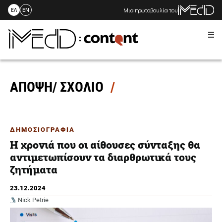
Μια πρωτοβουλία του
ΕΛ
EN
Me
Skip
to
content
ΑΠΟΨΗ/ ΣΧΟΛΙΟ
ΔΗΜΟΣΙΟΓΡΑΦΙΑ
Η χρονιά που οι αίθουσες σύνταξης θα
αντιμετωπίσουν τα διαρθρωτικά τους
ζητήματα
23.12.2024
Nick Petrie