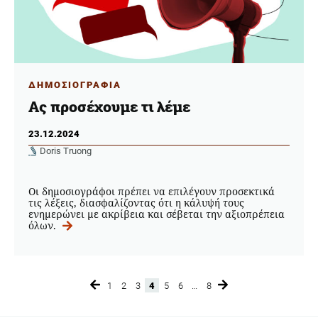
ΔΗΜΟΣΙΟΓΡΑΦΙΑ
Ας προσέχουμε τι λέμε
23.12.2024
Doris Truong
Οι δημοσιογράφοι πρέπει να επιλέγουν προσεκτικά
τις λέξεις, διασφαλίζοντας ότι η κάλυψή τους
ενημερώνει με ακρίβεια και σέβεται την αξιοπρέπεια
όλων.
1
2
3
4
5
6
…
8
Page
Page
Page
Page
Page
Page
Page