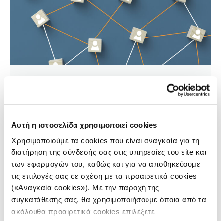
ΔΗΜΟΣΙΟΓΡΑΦΙΑ
Η τοπική συνεργασία έπεται της
συρρίκνωσης
Αυτή η ιστοσελίδα χρησιμοποιεί cookies
23.12.2024
Larry Ryckman
Χρησιμοποιούμε τα cookies που είναι αναγκαία για τη
διατήρηση της σύνδεσής σας στις υπηρεσίες του site και
των εφαρμογών του, καθώς και για να αποθηκεύουμε
Καθώς οι αναγνώστες επιλέγουν και πάλι την
αξιόπιστη ενημέρωση, η έμφαση σε τοπικά θέματα, η
τις επιλογές σας σε σχέση με τα προαιρετικά cookies
συνεργασίες και η ποιοτική δημοσιογραφία θα
(«Αναγκαία cookies»). Με την παροχή της
διαμορφώσουν το μέλλον.
συγκατάθεσής σας, θα χρησιμοποιήσουμε όποια από τα
ακόλουθα προαιρετικά cookies επιλέξετε