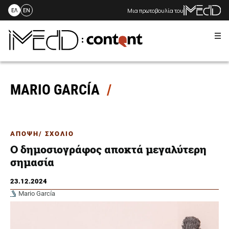
Μια πρωτοβουλία του
ΕΛ
EN
Me
Skip
to
content
MARIO GARCÍA
ΑΠΟΨΗ/ ΣΧΟΛΙΟ
Ο δημοσιογράφος αποκτά μεγαλύτερη
σημασία
23.12.2024
Mario García