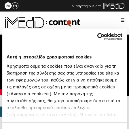
Μια πρωτοβουλία του
ΕΛ
EN
Me
Skip
to
content
Αυτή η ιστοσελίδα χρησιμοποιεί cookies
Χρησιμοποιούμε τα cookies που είναι αναγκαία για τη
διατήρηση της σύνδεσής σας στις υπηρεσίες του site και
των εφαρμογών του, καθώς και για να αποθηκεύουμε
τις επιλογές σας σε σχέση με τα προαιρετικά cookies
(«Αναγκαία cookies»). Με την παροχή της
συγκατάθεσής σας, θα χρησιμοποιήσουμε όποια από τα
ακόλουθα προαιρετικά cookies επιλέξετε
ΠΟΛΥΜΕΣΑ
(«Προτιμήσεις», «Στατιστικά» κλπ). Μπορείτε να δείτε
Υπεράσπιση της
πληροφορίες για κάθε κατηγορία cookies μεταβαίνοντας
στην
Πολιτική Cookies
του site μας.